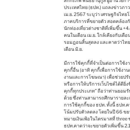
สักกะภพ พันธ์ยานุกูล ผู้อำนวยก
ประเทศไทย (ธปท.) แถลงข่าวภา
เม.ย. 2567 ระบุว่า เศรษฐกิจไท
ภาคบริการที่ขยายตัว สอดคล้องก
นักท่องเที่ยวต่างชาติที่เพิ่มขึ้
คนในเดือน เม.ย. ใกล้เคียงกับเด
รอมฎอนสิ้นสุดลง และคาดว่าไทย
เดือน มิ.ย.
มีการใช้คุกกี้ที่จำเป็นต่อการใช้ง
คุกกี้อื่น (อาทิ คุกกี้เพื่อการใช้ง
งานและการโฆษณา) เพื่อช่วยปรั
หรือการให้บริการเว็บไซต์ได้ดียิ
คุกกี้ทุกประเภท” ถือว่าท่านยอมรั
ด้วย ซึ่งท่านสามารถศึกษารายละเอี
การใช้คุกกี้ของ ธปท. ทั้งนี้ ธปท
โน้มปรับตัวลดลง โดยในปี 66 ขยาย
หมายเงินเฟ้อในไตรมาสที่ three ข
ธปท.คาดว่าจะขยายตัวเพิ่มขึ้น 