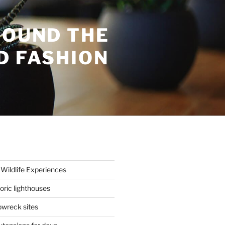
ROUND THE
D FASHION
Wildlife Experiences
oric lighthouses
wreck sites