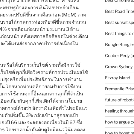
ารอาวุโส ฝ่ายตลาดการเงิน ธนาคารแห่ง
best Chrome ex
วะเศรษฐกิจและการเงินไทยประจำเดือน
Best Road Trips
ยโดยรวมปรับดีขึ้นจากเดือนก่อน (MoM) ตาม
ับรายได้ภาคการท่องเที่ยวดีขึ้นตามจำนวน
Best sunset spo
น +4.4% จากเดือนก่อนหน้า ประมาณ 3 ล้าน
Best things to
ือนก่อนหน้า หลังเทศกาลถือศีลอดในช่วงเดือน
จะได้แรงส่งจากภาคบริการต่อเนื่องใน
Bungle Bungles
Coober Pedy (
านหรือให้บริการเว็บไซต์ รวมทั้งมีการใช้
Crown Sydney
านเว็บไซต์ คุกกี้เพื่อวิเคราะห์การประเมินผลใช้
Fitzroy Island
บปรุงหรือเพิ่มประสิทธิภาพในการทำงาน
่งขึ้น โดยหากท่านคลิก “ยอมรับการใช้งาน
Fremantle Pris
บการใช้งานคุกกี้อื่นนอกจากคุกกี้ที่จำเป็น
future of robot
ยดเกี่ยวกับคุกกี้เพิ่มเติมได้จาก นโยบาย
.คาดการณ์ด้วยว่า อัตราเงินเฟ้อทั่วไปจะมีแนว
healing through
ตัวเพิ่มขึ้น 3% กลับเข้ามาสู่กรอบเป้า
how to argue c
องปี 66 และจะลดลงต่อเนื่องในปี 67 ซึ่ง
2.1% โดยราคาน้ำมันดิบดูไบมีแนวโน้มลดลง
how to boost m