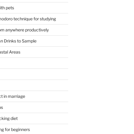
ith pets
odoro technique for studying
om anywhere productively
an Drinks to Sample
astal Areas
t in marriage
ps
cking diet
ng for beginners