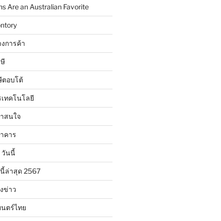
 Are an Australian Favorite
ntory
งการค้า
ษี
ษีตอบโต้
รเทคโนโลยี
น่าสนใจ
นาคาร
วันนี้
นี้ล่าสุด 2567
ังข่าว
ยนตร์ไทย