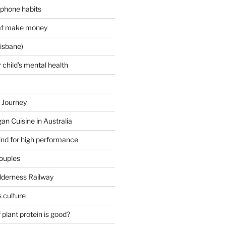
 phone habits
hat make money
isbane)
 child’s mental health
 Journey
an Cuisine in Australia
ind for high performance
couples
lderness Railway
 culture
plant protein is good?