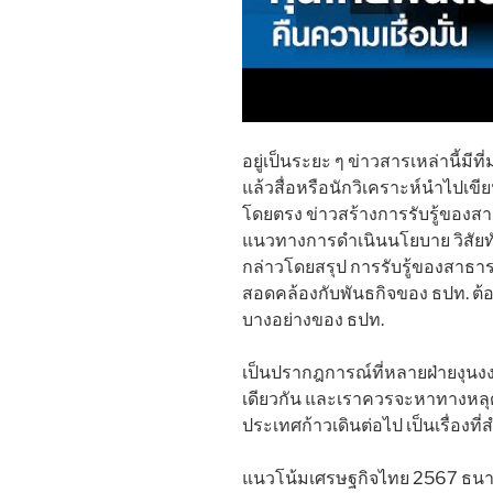
อยู่เป็นระยะ ๆ ข่าวสารเหล่านี้มี
แล้วสื่อหรือนักวิเคราะห์นำไปเข
โดยตรง ข่าวสร้างการรับรู้ของส
แนวทางการดำเนินนโยบาย วิสัยทั
กล่าวโดยสรุป การรับรู้ของสาธาร
สอดคล้องกับพันธกิจของ ธปท. ต้
บางอย่างของ ธปท.
เป็นปรากฎการณ์ที่หลายฝ่ายงุนงงส
เดียวกัน และเราควรจะหาทางหลุดจา
ประเทศก้าวเดินต่อไป เป็นเรื่องท
แนวโน้มเศรษฐกิจไทย 2567 ธน