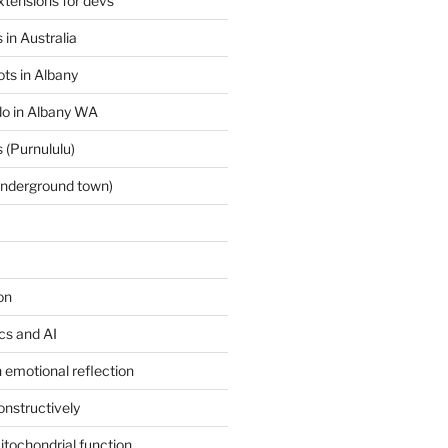
tensions for devs
 in Australia
ts in Albany
 do in Albany WA
 (Purnululu)
underground town)
on
ics and AI
 emotional reflection
onstructively
itochondrial function