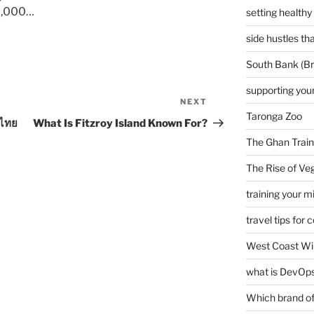
50,000…
setting healthy
side hustles t
South Bank (Br
supporting your
NEXT
Next
Taronga Zoo
Post
งไทย
What Is Fitzroy Island Known For?
The Ghan Train
The Rise of Veg
training your m
travel tips for 
West Coast Wi
what is DevOps
Which brand of 