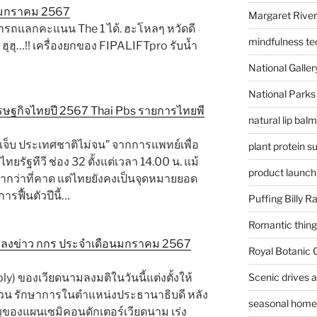
น มกราคม 2567
Margaret River
ามารถแลกคะแนน The 1 ได้. ฮะโหลๆ หวัดดี
mindfulness te
 ฮุฮุ…!! เครื่องยกของ FIPALIFTpro รับน้ำ
National Gallery
National Parks
เศรษฐกิจไทยปี 2567 Thai Pbs รายการไทยพี
natural lip bal
ไม่เจ็บ ประเทศชาติไม่จน” จากการแพทย์เพื่อ
plant protein 
ยรัฐทีวี ช่อง 32 ตั้งแต่เวลา 14.00 น. แม้
product launch
้ช้ากว่าที่คาด แต่ไทยยังคงเป็นจุดหมายยอด
รฟื้นตัวปีนี้…
Puffing Billy R
Romantic things
ลงข่าว กกร ประจำเดือนมกราคม 2567
Royal Botanic
Scenic drives 
y) ของเวียดนามลงมติในวันนี้แต่งตั้งให้
ซวน รักษาการในตำแหน่งประธานาธิบดี หลัง
seasonal home 
ของแผนเซมิคอนดักเตอร์เวียดนาม เร่ง