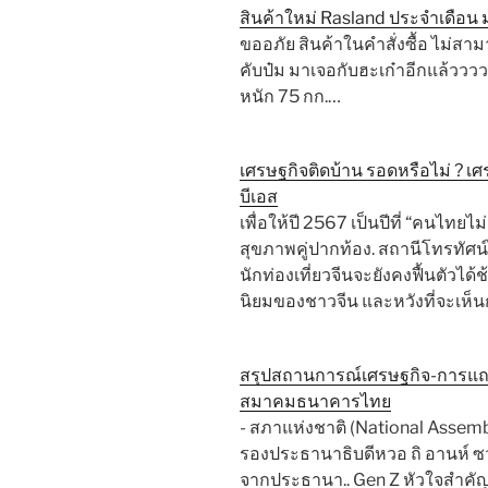
สินค้าใหม่ Rasland ประจำเดือ
ขออภัย สินค้าในคำสั่งซื้อ ไม่ส
คับป๋ม มาเจอกับฮะเก๋าอีกแล้วววว
หนัก 75 กก.…
เศรษฐกิจติดบ้าน รอดหรือไม่ ? 
บีเอส
เพื่อให้ปี 2567 เป็นปีที่ “คนไทย
สุขภาพคู่ปากท้อง. สถานีโทรทัศน์ไท
นักท่องเที่ยวจีนจะยังคงฟื้นตัวได
นิยมของชาวจีน และหวังที่จะเห็นกา
สรุปสถานการณ์เศรษฐกิจ-การแถ
สมาคมธนาคารไทย
- สภาแห่งชาติ (National Assembl
รองประธานาธิบดีหวอ ถิ อานห์ 
จากประธานา.. Gen Z หัวใจสำคัญ