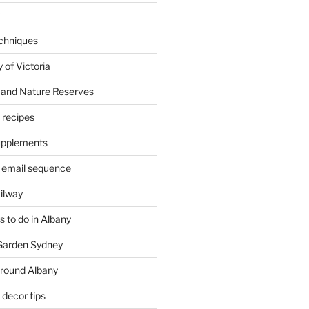
chniques
 of Victoria
 and Nature Reserves
m recipes
supplements
 email sequence
ailway
 to do in Albany
 Garden Sydney
around Albany
decor tips