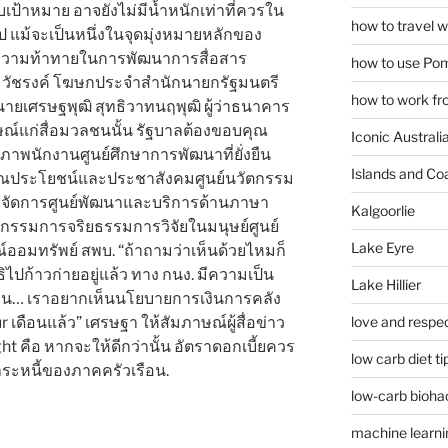
บเป้าหมาย อาจยังไม่มีน้ำหนักเท่าที่ควรใน
how to travel w
 แม้จะเป็นหนึ่งในจุดมุ่งหมายหลักของ
ึ่งความท้าทายในการพัฒนาการสื่อสาร
how to use Pom
 วัชรงค์ โฆษกประจำสำนักนายกรัฐมนตรี
how to work fr
ายเศรษฐพุฒิ สุทธิวาทนฤพุฒิ ผู้ว่าธนาคาร
ษณ์แก่สื่อมวลชนนั้น รัฐบาลต้องขอบคุณ
Iconic Australi
ภาพนักงานศูนย์ศึกษาการพัฒนาที่ยั่งยืน
Islands and Co
รณประโยชน์และประชาสังคมศูนย์นวัตกรรม
การจัดการศูนย์พัฒนาและบริการด้านภาษา
Kalgoorlie
รรมการจริยธรรมการวิจัยในมนุษย์ศูนย์
Lake Eyre
มทรัพย์ สพบ. “ถ้าถามว่าเห็นด้วยไหมก็
ธิไปก้าวก่ายอยู่แล้ว ทาง กนง. มีความเป็น
Lake Hillier
ิน… เราอยากเห็นนโยบายการเงินการคลัง
r เดือนแล้ว” เศรษฐา ให้สัมภาษณ์ผู้สื่อข่าว
love and respec
ight คือ หากจะให้ดีกว่านั้น อัตราดอกเบี้ยควร
low carb diet ti
าระหนี้ของภาคครัวเรือน.
low-carb bioha
machine learni