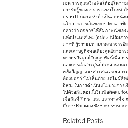
เช่น การดูแลเงินเฟ้อให้อยู่ในกรอ
การรับรู้ของสาธารณชนโดยทั่วไป
กรอบ IT ก็ตาม ซึ่งถือเป็นอีกหน
นโยบายการเงินของ ธปท. นายชัย
กล่าวว่า ต่อการให้สัมภาษณ์ของน
แห่งประเทศไทย (ธปท.) ให้สัมภา
มากที่ ผู้ว่าฯธปท. สภาคณาจารย์ส
และเศรษฐกิจพอเพียงศูนย์สาธา
ทางธุรกิจศูนย์ปัญญาทัศน์เพื่อ
และการสื่อสารศูนย์ประสานคณะก
คลังปัญญาและสารสนเทศสหกรณ์ออ
ต้องบอกว่าไม่เห็นด้วย แต่ไม่มีสิท
อิสระในการดำเนินนโยบายการเง
ไปด้วยกัน ตอนนี้เงินเฟ้อติดลบ fou
เมื่อวันที่ 7 ก.พ. และ แนวทางที่ e
มีการปรับลดลง ซึ่งช่วยบรรเทาภ
Related Posts