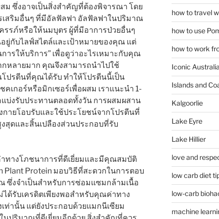
ม ซึ่งอาจเป็นสิ่งสำคัญที่ต้องพิจารณา โดย
how to travel w
ริมอื่นๆ ที่มีอัลฟัลฟา อัลฟัลฟาในปริมาณ
ภ์หรือให้นมบุตร ผู้ที่มีอาการป่วยอื่นๆ
how to use Pom
้นอยู่กับไลฟ์สไตล์และเป้าหมายของคุณ แต่
how to work fr
ารให้บริการ” เพื่อดูว่าอะไรเหมาะกับคุณ
ลากหลายมาก คุณจึงสามารถนำไปใช้
Iconic Australi
โปรตีนที่คุณได้รับ ทำให้โปรตีนนี้เป็น
Islands and Co
้เชคเกอร์หรือมิกเซอร์เพื่อผสม เราแนะนำ 1-
ือแบ่งรับประทานตลอดทั้งวัน การผสมผสาน
Kalgoorlie
ห้ร่างกายโอบรับและใช้ประโยชน์จากโปรตีนที่
Lake Eyre
ูงสุดและสิ้นเปลืองส่วนประกอบที่รับ
Lake Hillier
love and respec
าทางโภชนาการที่ดีเยี่ยมและมีคุณสมบัติ
h Plant Protein มอบวิธีที่สะดวกในการตอบ
low carb diet ti
ซึ่งจำเป็นสำหรับการซ่อมแซมกล้ามเนื้อ
low-carb bioha
่ได้รับเครดิตเพียงพอสำหรับคุณค่าทาง
เท่านั้น แต่ยังประกอบด้วยแมกนีเซียม
machine learni
นปริมาณที่ดีเยี่ยมอีกด้วย สิ่งสำคัญที่ควร