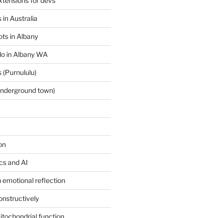
tensions for devs
 in Australia
ts in Albany
 do in Albany WA
 (Purnululu)
underground town)
on
ics and AI
 emotional reflection
onstructively
itochondrial function