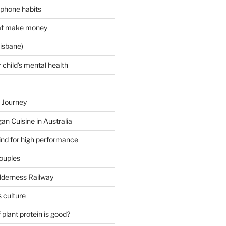
 phone habits
hat make money
isbane)
 child’s mental health
 Journey
an Cuisine in Australia
ind for high performance
couples
lderness Railway
 culture
plant protein is good?