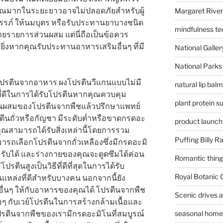
าณมากในระยะยาวอาจไม่ปลอดภัยสำหรับผู้
Margaret River
ั้งครรภ์ ให้นมบุตร หรือรับประทานยาบางชนิด
mindfulness te
ท้ายรายการส่วนผสม แต่นี่ถือเป็นข้อควร
ิ่งหากคุณรับประทานอาหารเสริมอื่นๆ ที่มี
National Gallery
National Parks
้รับโปรตีนจากอาหาร ผงโปรตีนวีแกนแบบไม่มี
natural lip bal
ที่ดีในการได้รับโปรตีนหากคุณควบคุม
plant protein 
ส่วนผสมของโปรตีนจากพืชแล้วปรึกษาแพทย์
ตีนถั่วหรือกัญชา มีระดับต่ำหรือขาดกรดอะ
product launch
 คุณสามารถได้รับสิ่งเหล่านี้โดยการรวม
Puffing Billy R
ารถเลือกโปรตีนจากถั่วเหลืองซึ่งมีกรดอะมิ
อมรับได้ และร่างกายของคุณจะดูดซึมได้ค่อน
Romantic things
รตีนสูงเป็นวิธีที่ดีที่สุดในการได้รับ
Royal Botanic
นแหล่งที่ดีสำหรับบางคน นอกจากนี้ยัง
ื่นๆ ให้กับอาหารของคุณได้ โปรตีนจากพืช
Scenic drives 
ๆ กับเวย์โปรตีนในการสร้างกล้ามเนื้อและ
โปรตีนจากพืชของเรามีกรดอะมิโนที่สมบูรณ์
seasonal home 