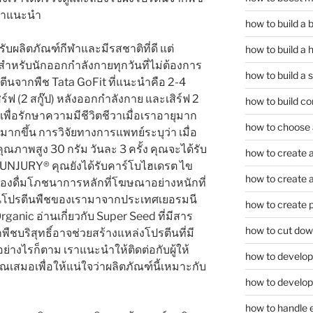
กเขาแนะนำ
how to build a
ับผลิตภัณฑ์กีฬาและมีรสชาติที่ดี แต่
how to build a 
ำหรับนักออกกำลังกายทุกวันที่ไม่ต้องการ
how to build a 
ีนจากพืช Tata GoFit ที่แนะนำคือ 2-4
ิร์ฟ (2 สกู๊ป) หลังออกกำลังกาย และเสิร์ฟ 2
how to build co
ื่อรักษาความมีชีวิตชีวาเมื่อเราอายุมาก
how to choose a
ากขึ้น การวิจัยทางการแพทย์ระบุว่า เมื่อ
ุณภาพสูง 30 กรัม วันละ 3 ครั้ง คุณจะได้รับ
how to create a
 UNJURY® คุณยังได้รับคาร์โบไฮเดรต ไข
how to create a 
รื่องดื่มโภชนาการหลักที่โฆษณาอย่างหนักที่
ในโปรตีนพืชของเรามาจากประเทศเยอรมนี
how to create 
anic อ่านเกี่ยวกับ Super Seed ที่มีสาร
how to cut dow
พืชบริสุทธิ์อาจช่วยสร้างแหล่งโปรตีนที่มี
 อย่างไรก็ตาม เราแนะนำให้ติดต่อกับผู้ให้
how to develop c
สมอเพื่อให้แน่ใจว่าผลิตภัณฑ์นี้เหมาะกับ
how to develop
how to handle 