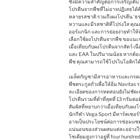
ซึ่งมีความสำคัญต่อการเจริญเติบ
โปรตีนจากพืชที่ไม่อาจปฏิเสธได้ค
หลายรสชาติ รวมถึงผงโปรตีน ‘ธรร
หวานและมีรสชาติที่โปร่งใส ค
ออร์แกนิก และการย่อยง่ายทำให้
เลือกใช้ผงโปรตีนจากพืช ขอแน
เมื่อเทียบกับผงโปรตีนจากสัตว์ เน
และ EAA ในปริมาณน้อย หากต้อง
พืช คุณสามารถใช้โปรไบโอติกได
เมล็ดกัญชามีสารอาหารและกรดอะ
พืชตระกูลถั่วเพื่อให้อิ่ม Navit
ละเอียดของการทดสอบยังไม่ชัดเจ
โปรตีนรวมที่ต่ำที่สุดที่ 13 กรัมต
สัมผัสที่หยาบกว่าเมื่อเทียบกับผง
นักกีฬา Vega Sport มีทาร์ตเชอร์ร
อาจเป็นประโยชน์ต่อการซ่อมแซมกล
แน่นอนของส่วนผสมแต่ละอย่างในผงโป
โซเดียมสูงกว่าอยู่ที่ four hundr