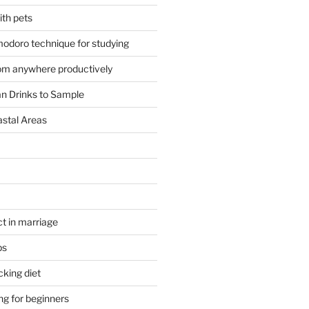
ith pets
odoro technique for studying
om anywhere productively
an Drinks to Sample
astal Areas
t in marriage
ps
cking diet
ng for beginners