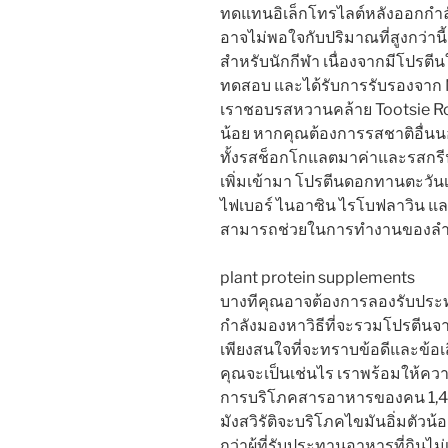
ทดแทนอิเล็กโทรไลต์หลังออกกำลัง
อาจไม่พอใจกับปริมาณที่สูงกว่าน
สำหรับนักกีฬา เนื่องจากมีโปรตีน
ทดสอบ และได้รับการรับรองจาก NSF
เราชอบรสหวานคล้าย Tootsie Roll
น้อย หากคุณต้องการรสชาติอื่นนอ
ทั้งรสช็อกโกแลตมาค่าและรสกรีน
เพิ่มเข้ามา โปรตีนดอกทานตะวันเ
ไฟเบอร์ ไนอาซิน ไรโบฟลาวิน แล
สามารถช่วยในการทำงานของลำไ
plant protein supplements
บางทีคุณอาจต้องการลองรับประท
กำลังมองหาวิธีที่จะรวมโปรตีนจ
เพียงสนใจที่จะทราบข้อดีและข้อ
คุณจะเป็นเช่นไร เราพร้อมให้คว
การบริโภคสารอาหารของคน 1,47
มังสวิรัติจะบริโภคไขมันอิ่มตั
กว่าผู้ที่รับประทานอาหารที่กินไ