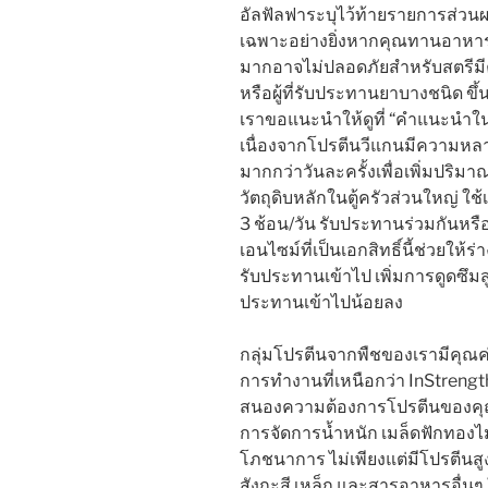
อัลฟัลฟาระบุไว้ท้ายรายการส่วนผส
เฉพาะอย่างยิ่งหากคุณทานอาหารเส
มากอาจไม่ปลอดภัยสำหรับสตรีมีครร
หรือผู้ที่รับประทานยาบางชนิด ขึ
เราขอแนะนำให้ดูที่ “คำแนะนำในก
เนื่องจากโปรตีนวีแกนมีความห
มากกว่าวันละครั้งเพื่อเพิ่มปริมาณ
วัตถุดิบหลักในตู้ครัวส่วนใหญ่ ใช
3 ช้อน/วัน รับประทานร่วมกันหร
เอนไซม์ที่เป็นเอกสิทธิ์นี้ช่วยใ
รับประทานเข้าไป เพิ่มการดูดซึมส
ประทานเข้าไปน้อยลง
กลุ่มโปรตีนจากพืชของเรามีคุณค่
การทำงานที่เหนือกว่า InStrengt
สนองความต้องการโปรตีนของคุณ 
การจัดการน้ำหนัก เมล็ดฟักทองไม
โภชนาการ ไม่เพียงแต่มีโปรตีนสูง
สังกะสี เหล็ก และสารอาหารอื่นๆ ใ