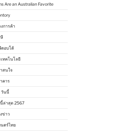
 Are an Australian Favorite
ntory
งการค้า
ษี
ษีตอบโต้
รเทคโนโลยี
น่าสนใจ
นาคาร
วันนี้
นี้ล่าสุด 2567
ังข่าว
ยนตร์ไทย