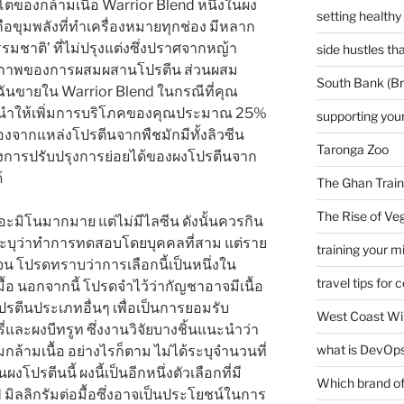
โตของกล้ามเนื้อ Warrior Blend หนึ่งในผง
setting healthy
ือขุมพลังที่ทำเครื่องหมายทุกช่อง มีหลาก
มชาติ’ ที่ไม่ปรุงแต่งซึ่งปราศจากหญ้า
side hustles t
ุณภาพของการผสมผสานโปรตีน ส่วนผสม
South Bank (Br
ฉันขายใน Warrior Blend ในกรณีที่คุณ
ะนำให้เพิ่มการบริโภคของคุณประมาณ 25%
supporting your
ื่องจากแหล่งโปรตีนจากพืชมักมีทั้งลิวซีน
Taronga Zoo
การปรับปรุงการย่อยได้ของผงโปรตีนจาก
้
The Ghan Train
The Rise of Veg
มิโนมากมาย แต่ไม่มีไลซีน ดังนั้นควรกิน
as ระบุว่าทำการทดสอบโดยบุคคลที่สาม แต่ราย
training your m
น โปรดทราบว่าการเลือกนี้เป็นหนึ่งใน
travel tips for 
่อมื้อ นอกจากนี้ โปรดจำไว้ว่ากัญชาอาจมีเนื้อ
โปรตีนประเภทอื่นๆ เพื่อเป็นการยอมรับ
West Coast Wi
ี่และผงบีทรูท ซึ่งงานวิจัยบางชิ้นแนะนำว่า
what is DevOps
้ามเนื้อ อย่างไรก็ตาม ไม่ได้ระบุจำนวนที่
รตีนนี้ ผงนี้เป็นอีกหนึ่งตัวเลือกที่มี
Which brand of 
ed มิลลิกรัมต่อมื้อซึ่งอาจเป็นประโยชน์ในการ