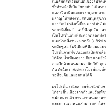
เนื้อสัมผัสที่เรียบเนียนของโปร
ซึ่งทำหน้าที่เป็น “ซอสลับ” เพิ่ม
แหล่งวิตามินและแร่ธาตุมากมาย
ผลาญ ให้พลังงาน สนับสนุนสุขภา
แรง “ผงโปรตีนนี้เยี่ยมมาก! มัน
รสชาติเยี่ยม!” – เคธี่ พี. ทุกวัน 
เป็นโปรตีนเติมที่สะดวกตลอดทั้งว
แนะนำหนึ่งวัน – มากถึง 3 เสิ
ระดับซูเปอร์พรีเมียมที่มีส่วนผส
โปรตีนจากพืช Ascent เป็นตัวเลื
ได้ดีกับน้ำเพียงอย่างเดียว แถมยังม
ลองอีกด้วย แน่นอนว่านักกีฬาทุ
กัน ดังนั้นเราจึงคิดว่าโปรตีนผงที่
รอที่จะดื่มและอดทนได้ดี
ผงโปรตีนวานิลลาออร์แกนิกดิบจา
ได้ง่ายขึ้น เนื่องจากถั่วและธัญ
หน่อหมดแล้ว การแตกหน่อสามาร
และการแตกหน่อสามารถทำให้ร่างกา