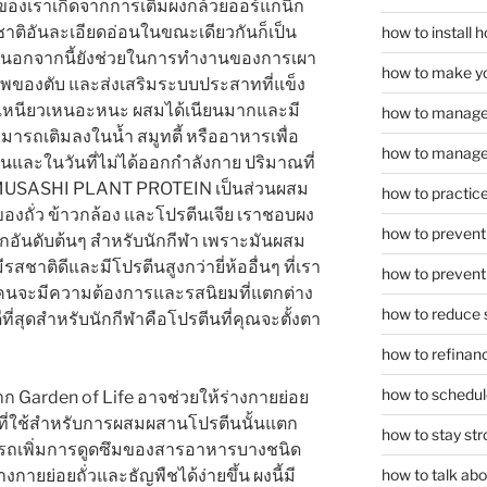
ตีนของเราเกิดจากการเติมผงกล้วยออร์แกนิก
รสชาติอันละเอียดอ่อนในขณะเดียวกันก็เป็น
how to install
 นอกจากนี้ยังช่วยในการทำงานของการเผา
how to make yo
พของตับ และส่งเสริมระบบประสาทที่แข็ง
ไม่เหนียวเหนอะหนะ ผสมได้เนียนมากและมี
how to manage
– สามารถเติมลงในน้ำ สมูทตี้ หรืออาหารเพื่อ
how to manage 
ันและในวันที่ไม่ได้ออกกำลังกาย ปริมาณที่
ร์ฟ MUSASHI PLANT PROTEIN เป็นส่วนผสม
how to practice
มของถั่ว ข้าวกล้อง และโปรตีนเจีย เราชอบผง
how to prevent 
อกอันดับต้นๆ สำหรับนักกีฬา เพราะมันผสม
ีรสชาติดีและมีโปรตีนสูงกว่ายี่ห้ออื่นๆ ที่เรา
how to prevent 
กคนจะมีความต้องการและรสนิยมที่แตกต่าง
how to reduce 
ดีที่สุดสำหรับนักกีฬาคือโปรตีนที่คุณจะตั้งตา
how to refinan
how to schedule
ก Garden of Life อาจช่วยให้ร่างกายย่อย
พืชที่ใช้สำหรับการผสมผสานโปรตีนนั้นแตก
how to stay str
ถเพิ่มการดูดซึมของสารอาหารบางชนิด
ยย่อยถั่วและธัญพืชได้ง่ายขึ้น ผงนี้มี
how to talk abou