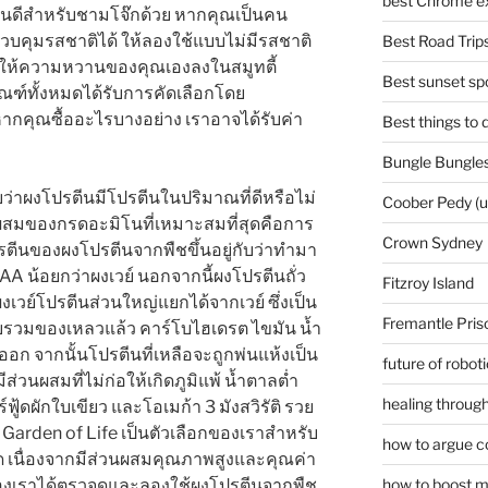
best Chrome ex
ยินดีสำหรับชามโจ๊กด้วย หากคุณเป็นคน
บคุมรสชาติได้ ให้ลองใช้แบบไม่มีรสชาติ
Best Road Trips
ารให้ความหวานของคุณเองลงในสมูทตี้
Best sunset spo
ัณฑ์ทั้งหมดได้รับการคัดเลือกโดย
กคุณซื้ออะไรบางอย่าง เราอาจได้รับค่า
Best things to
Bungle Bungles
ะทราบว่าผงโปรตีนมีโปรตีนในปริมาณที่ดีหรือไม่
Coober Pedy (
ผสมของกรดอะมิโนที่เหมาะสมที่สุดคือการ
Crown Sydney
นของผงโปรตีนจากพืชขึ้นอยู่กับว่าทำมา
A น้อยกว่าผงเวย์ นอกจากนี้ผงโปรตีนถั่ว
Fitzroy Island
) ผงเวย์โปรตีนส่วนใหญ่แยกได้จากเวย์ ซึ่งเป็น
Fremantle Pris
บรวมของเหลวแล้ว คาร์โบไฮเดรต ไขมัน น้ำ
อก จากนั้นโปรตีนที่เหลือจะถูกพ่นแห้งเป็น
future of robot
ีส่วนผสมที่ไม่ก่อให้เกิดภูมิแพ้ น้ำตาลต่ำ
healing through
ู้ดผักใบเขียว และโอเมก้า 3 มังสวิรัติ รวย
Garden of Life เป็นตัวเลือกของเราสำหรับ
how to argue c
่สุด เนื่องจากมีส่วนผสมคุณภาพสูงและคุณค่า
เราได้ตรวจดูและลองใช้ผงโปรตีนจากพืช
how to boost m