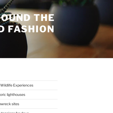
ROUND THE
D FASHION
Wildlife Experiences
oric lighthouses
wreck sites