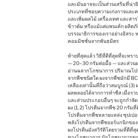
และมันอาจจะเป็นส่วนเสริมที่น่า
ประเภทที่ชอบความเก่งกาจและคว
และเพิ่มผลไม้ เครื่องเทศ และส
ข้าวต้ม หรือแม้แต่แพนเค้ก ผลิตภ
บรรณาธิการของเราอย่างอิสระ หา
คอมมิชชั่นจากพันธมิตร
ท้ายที่สุดแล้ว วิธีที่ดีที่สุดที่จ
— 20–30 กรัมต่อมื้อ — และส่วน
อ่านฉลากโภชนาการ ปริมาณโปรตี
จากพืชชนิดใด ผงจากพืชมักมี BCA
เหลืองเท่านั้นที่ถือว่าสมบูรณ์ (3
ผลพลอยได้จากการทำชีส เมื่อรว
และส่วนประกอบอื่นๆ จะถูกกำจัดอ
ผง (1, 2) โปรตีนจากพืช 20 กรัมที่ม
โปรตีนจากพืชหลายแหล่ง ซุปเปอร์ฟ
พลังโปรตีนจากพืชออร์แกนิกของ 
ผงโปรตีนมังสวิรัติโดยรวมที่ดีที
ทางโภชนาการ นักโภชนาการของ