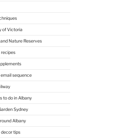
chniques
 of Victoria
 and Nature Reserves
m recipes
supplements
 email sequence
ailway
 to do in Albany
 Garden Sydney
around Albany
decor tips