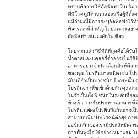
ทราบคือการใช้อัลฟัลฟ่าในปริม
ที่มีโรคภูมิต้านตนเองหรือผู้ที่ต
แม้ว่าผงนี้มีการระบุอัลฟัลฟาไว้
พิจารณาที่สำคัญ โดยเฉพาะอย่างย
อัลฟัลฟา เช่น ผงผักใบเขียว
โดยรวมแล้ว วิธีที่ดีที่สุดคือได
น้ำตาลและแคลอรี่ต่ำอาจเป็นวิธี
อาหารอย่างจำกัด เลือกอันที่มี
ของคุณ โปรตีนบางชนิด เช่น โปร
มิโนที่จำเป็นบางชนิด ถึงกระนั้น
โปรตีนจากพืชเข้าด้วยกัน คุณสาม
โนจำเป็นทั้ง 9 ชนิดในระดับที่ย
ข้างเร็ว การรับประทานอาหารที่มีโป
โปรตีน แต่ผงโปรตีนวีแก้นอาจเป็
สามารถเพิ่มประโยชน์ต่อสุขภาพอ
ออร์แกนิกของเรามีประสิทธิผลพอ
การฟื้นฟูเมื่อใช้อย่างเหมาะสม 