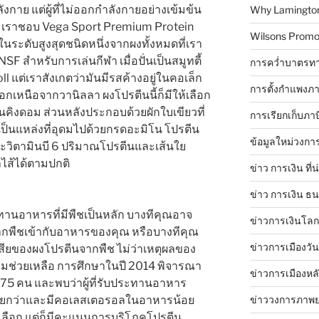
กาย แต่ผู้ที่ไม่ออกกำลังกายอย่างเข้มข้น
Why Lamingtons
ี้ เราชอบ Vega Sport Premium Protein
Wilsons Promo
ในระดับสูงสุดชนิดหนึ่งจากผงทั้งหมดที่เรา
 สำหรับการเล่นกีฬา เมื่อปั่นเป็นสมูทตี้
การคว่ำบาตรทา
 แต่เราสังเกตว่ามันมีรสค้างอยู่ในคอเล็ก
การตั้งกำแพงภา
กเหนือจากวานิลลา ผงโปรตีนนี้ก็มีให้เลือก
คิงดอม ส่วนหลังประกอบด้วยผักใบเขียวที่
การเรียกเก็บภา
ป็นแหล่งที่อุดมไปด้วยกรดอะมิโน โปรตีน
ข้อมูลใหม่วงกา
ะวิตามินบี 6 ปริมาณโปรตีนและเส้นใย
ส้ได้ตามปกติ
ข่าว การเงิน ที่
ข่าว การเงิน ธ
านอาหารที่มีพืชเป็นหลัก บางทีคุณอาจ
ข่าวการเงินโลก 
ากพืชเข้ากับอาหารของคุณ หรือบางทีคุณ
ข่าวการเมืองวัน
เสียของผงโปรตีนจากพืช ไม่ว่าเหตุผลของ
ามช่วยเหลือ การศึกษาในปี 2014 พิจารณา
ข่าวการเมืองหล
5 คน และพบว่าผู้ที่รับประทานอาหาร
วน้อยกว่าและมีคอเลสเตอรอลในอาหารน้อย
ข่าววงการภาพ
ม่เลือก แต่ก็มีคะแนนการบริโภคโปรตีน