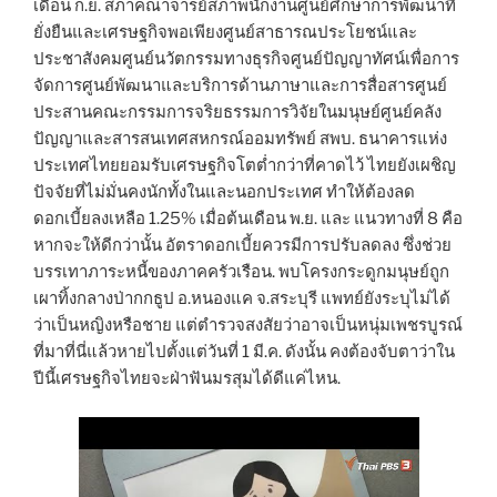
เดือน ก.ย. สภาคณาจารย์สภาพนักงานศูนย์ศึกษาการพัฒนาที่
ยั่งยืนและเศรษฐกิจพอเพียงศูนย์สาธารณประโยชน์และ
ประชาสังคมศูนย์นวัตกรรมทางธุรกิจศูนย์ปัญญาทัศน์เพื่อการ
จัดการศูนย์พัฒนาและบริการด้านภาษาและการสื่อสารศูนย์
ประสานคณะกรรมการจริยธรรมการวิจัยในมนุษย์ศูนย์คลัง
ปัญญาและสารสนเทศสหกรณ์ออมทรัพย์ สพบ. ธนาคารแห่ง
ประเทศไทยยอมรับเศรษฐกิจโตต่ำกว่าที่คาดไว้ ไทยยังเผชิญ
ปัจจัยที่ไม่มั่นคงนักทั้งในและนอกประเทศ ทำให้ต้องลด
ดอกเบี้ยลงเหลือ 1.25% เมื่อต้นเดือน พ.ย. และ แนวทางที่ 8 คือ
หากจะให้ดีกว่านั้น อัตราดอกเบี้ยควรมีการปรับลดลง ซึ่งช่วย
บรรเทาภาระหนี้ของภาคครัวเรือน. พบโครงกระดูกมนุษย์ถูก
เผาทิ้งกลางป่ากกธูป อ.หนองแค จ.สระบุรี แพทย์ยังระบุไม่ได้
ว่าเป็นหญิงหรือชาย แต่ตำรวจสงสัยว่าอาจเป็นหนุ่มเพชรบูรณ์
ที่มาที่นี่แล้วหายไปตั้งแต่วันที่ 1 มี.ค. ดังนั้น คงต้องจับตาว่าใน
ปีนี้เศรษฐกิจไทยจะฝ่าฟันมรสุมได้ดีแค่ไหน.