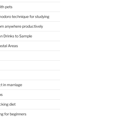
ith pets
odoro technique for studying
om anywhere productively
an Drinks to Sample
astal Areas
t in marriage
ps
cking diet
ng for beginners