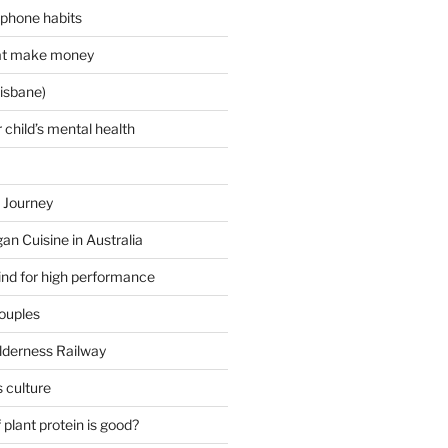
 phone habits
hat make money
isbane)
 child’s mental health
 Journey
an Cuisine in Australia
ind for high performance
couples
lderness Railway
 culture
plant protein is good?