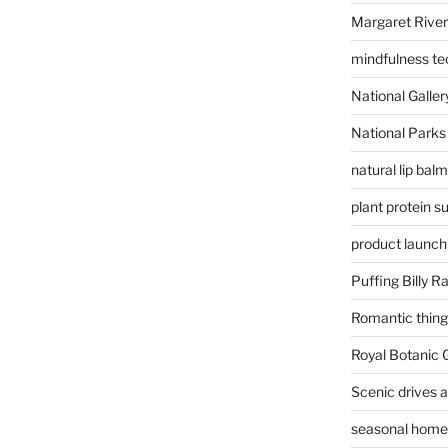
Margaret River
mindfulness te
National Gallery
National Parks
natural lip bal
plant protein 
product launch
Puffing Billy R
Romantic things
Royal Botanic
Scenic drives 
seasonal home 