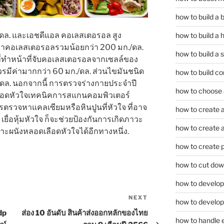
how to build a
./ดล. และเอชดีแอล คอเลสเตอรอล สูง
how to build a 
ีค่าคอเลสเตอรอลรวมน้อยกว่า 200 มก./ดล.
how to build a 
นที่ทำหน้าที่จับคอเลสเตอรอลจากเซลล์ของ
ควรมีค่ามากกว่า 60 มก./ดล. ส่วนไขมันชนิด
how to build co
./ดล. นอกจากนี้ การตรวจร่างกายประจำปี
how to choose a
ือดหัวใจเทคนิคการสแกนคอมพิวเตอร์
ารตรวจหาแคลเซียมหรือหินปูนที่หัวใจ ที่อาจ
how to create a
จ เยื่อหุ้มหัวใจ ก็จะช่วยป้องกันการเกิดภาวะ
how to create a 
กาะผนังหลอดเลือดหัวใจได้อีกทางหนึ่ง.
how to create 
how to cut dow
how to develop c
NEXT
Next
how to develop
Post
dp
ส่อง 10 อันดับ สินค้าส่งออกหลักของไทย
how to handle 