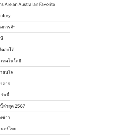
 Are an Australian Favorite
ntory
งการค้า
ษี
ษีตอบโต้
รเทคโนโลยี
น่าสนใจ
นาคาร
วันนี้
นี้ล่าสุด 2567
ังข่าว
ยนตร์ไทย