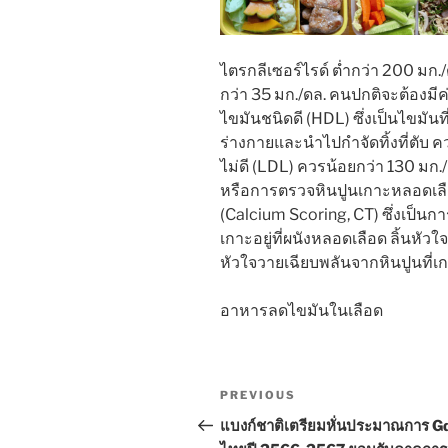
ไตรกลีเซอร์ไรด์ ต่ำกว่า 200 มก
กว่า 35 มก./ดล. คนปกติจะต้องม
ไขมันชนิดดี (HDL) ซึ่งเป็นไขมั
ร่างกายและนำไปกำจัดทิ้งที่ตับ 
ไม่ดี (LDL) ควรน้อยกว่า 130 มก
หรือการตรวจหินปูนเกาะหลอดเล
(Calcium Scoring, CT) ซึ่งเป็นก
เกาะอยู่ที่ผนังหลอดเลือด ลิ้นหัวใ
หัวใจวายเฉียบพลันจากหินปูนที่เ
อาหารลดไขมันในเลือด
Post
Previous
PREVIOUS
navigation
Post
แบงก์ชาติเตรียมหั่นประมาณการ G