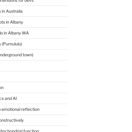
tensions for devs
 in Australia
ts in Albany
 do in Albany WA
 (Purnululu)
underground town)
on
ics and AI
 emotional reflection
onstructively
itochondrial function