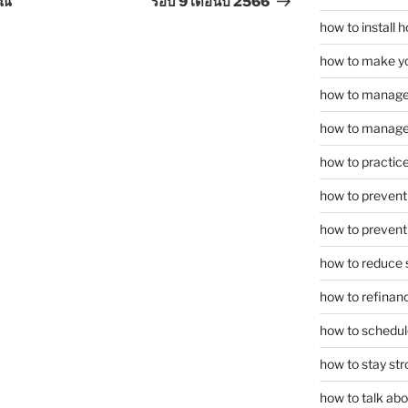
ณ์
รอบ 9 เดือนปี 2566
how to install
how to make yo
how to manage
how to manage 
how to practice
how to prevent 
how to prevent 
how to reduce 
how to refinan
how to schedule
how to stay str
how to talk abou