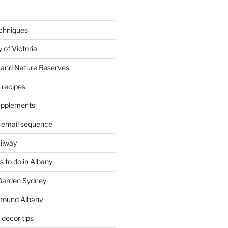
chniques
 of Victoria
 and Nature Reserves
m recipes
supplements
 email sequence
ailway
 to do in Albany
 Garden Sydney
around Albany
decor tips