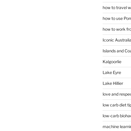
how to travel w
how to use Pom
how to work fr
Iconic Australi
Islands and Co
Kalgoorlie
Lake Eyre
Lake Hillier
love and respec
low carb diet ti
low-carb bioha
machine learni