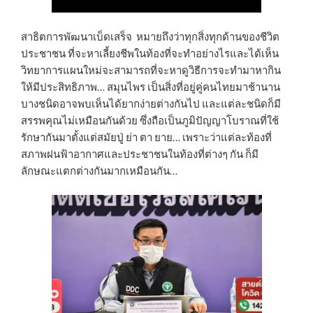
สาธิตการพัฒนาเบ็ดเสร็จ หมายถึงว่าทุกสิ่งทุกด้านของชีวิต
ประชาชน ที่จะหาเลี้ยงชีพในท้องที่จะทำอย่างไรและได้เห็น
วิทยาการแผนใหม่จะสามารถที่จะหาดูวิธีการจะทำมาหากิน
ให้มีประสิทธิภาพ… สมุนไพร เป็นสิ่งที่อยู่คู่คนไทยมาช้านาน
บางชนิดอาจพบเห็นได้ยากง่ายต่างกันไป และแต่ละชนิดก็มี
สรรพคุณไม่เหมือนกันด้วย ซึ่งถือเป็นภูมิปัญญาโบราณที่ใช้
รักษากันมาตั้งแต่สมัยปู่ ย่า ตา ยาย… เพราะว่าแต่ละท้องที่
สภาพฝนฟ้าอากาศและประชาชนในท้องที่ต่างๆ กัน ก็มี
ลักษณะแตกต่างกันมากเหมือนกัน…