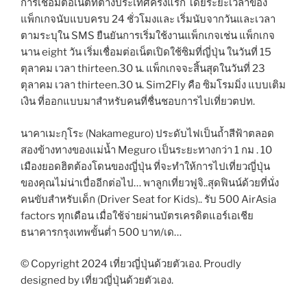
การเชื่อมต่อเน็ตที่ต่างประเทศครั้งแรก โดยระยะเวลาของ
แพ็กเกจนับแบบครบ 24 ชั่วโมงและ เริ่มนับจากวันและเวลา
ตามระบุใน SMS ยืนยันการเริ่มใช้งานแพ็กเกจเช่น แพ็กเกจ
นาน eight วัน เริ่มเชื่อมต่อเน็ตเปิดใช้ซิมที่ญี่ปุ่น ในวันที่ 15
ตุลาคม เวลา thirteen.30 น. แพ็กเกจจะสิ้นสุดในวันที่ 23
ตุลาคม เวลา thirteen.30 น. Sim2Fly คือ ซิมโรมมิ่ง แบบเติม
เงิน ที่ออกแบบมาสำหรับคนที่ชื่นชอบการไปเที่ยวตปท.
นาคาเมะกุโระ (Nakameguro) ประดับไฟเป็นถ้ำสีฟ้าตลอด
สองข้างทางของแม่น้ำ Meguro เป็นระยะทางกว่า 1 กม . 10
เมืองยอดฮิตต้องโดนของญี่ปุ่น ที่จะทำให้การไปเที่ยวญี่ปุ่น
ของคุณไม่น่าเบื่ออีกต่อไป… พาลูกเที่ยวฟูจิ..สุดฟินน์ด้วยที่นั่ง
คนขับสำหรับเด็ก (Driver Seat for Kids).. รับ 500 AirAsia
factors ทุกเดือน เมื่อใช้จ่ายผ่านบัตรเครดิตแอร์เอเชีย
ธนาคารกรุงเทพขั้นต่ำ 500 บาท/เด…
© Copyright 2024 เที่ยวญี่ปุ่นด้วยตัวเอง. Proudly
designed by เที่ยวญี่ปุ่นด้วยตัวเอง.