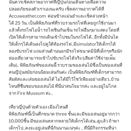
นั้นควรเช็คสภาพอากาศที่ญี่ปุ่นก่อนเดินทางเพื่อความ
ปลอดภัยของตัวเราเองนะครับ เช็คสภาพอากาศได้ที่
Accuweather.com ค่อนข้างแม่นยำและเช็คล่วงหน้า
ได้ 25 วัน. เป็นพิพิธภัณฑ์ที่รวบรวมรถไฟที่เคยถูกใช้งานมา
แล้วทั้งรถไฟไอน้ำ รถไฟชินกันเซ็น รถไฟอื่นๆมาแสดง โดยที่
เปิดให้เด็กๆสามารถเดินเข้าไปชมในรถไฟได้.. อีกทั้งมีบันได
ให้เด็กๆได้เดินลงไปดูใต้ท้องรถไฟ..มีsimulatorให้เด็กๆได้
ลองขับรถไฟ แถมส่วนด้านนอกมีรถไฟขนาดมินิที่เด็กๆหรือนัก
ท่องเที่ยวสามารถเข้าไปขับรถไฟได้จริง (เสียค่าใช้จ่ายเพ่ิ่ม
เติม).. พิพิธภัณฑ์ของเล่นนี้ รวบรวมของเล่นไม้ซึ่งเป็นของเล่นที่
คนญีปุ่นสมัยก่อนนิยมเล่นกันค่ะ เป็นพิพิธภัณฑ์ที่เด็กๆสามารถ
สัมผัสและเล่นของเล่นได้ ไม่ได้มีไว้โชว์เพียงอย่างเดียว..บ้าน
ไหนที่ชื่นชอบของเล่นไม้ ที่นี่น่าสนใจมากค่ะ และอยู่ไม่ไกล
จาก Fire Museum ค่ะ..
เที่ยวญี่ปุ่นด้วยตัวเอง เมืองไหนดี
พิพิธภัณฑ์นี้เป็นตึกขนาด three ชั้นและมีของเล่นอยู่มากกว่า
10,000ชิ้น มีของเล่นหลากหลายให้เด็กๆได้เล่น..ดูแล้ว ถ้าพา
เด็กๆไป..คงจะอยู่เล่นที่นี่กันนานแน่ๆค่ะ .. ที่นี่มีกิจกรรมที่น่า