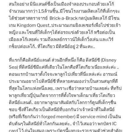
สนใจอย่าง มินิแลนด์ซึ่งเป็นเมืองจำลองประกอบด้วยเลโก้
จำนวนมากกว่า 1.5ล้านชิ้น..มีโซนโรงงานผลิตเลโก้ที่เด็กๆจะ
ได้ช่วยศาสตราจารย์ Brick-a-Brack กดปุ่มผลิตเลโก้ มีโซน
เกม Kingdom Quest..ประมาณเกมยิงเลเซอร์เพื่อไปช่วยเจ้า
หญิง และโซนที่ให้เด็กๆได้ต่อรถแข่งด้วยเลโก้ หรือต่อเป็น
เมืองเลโก้เลยค่ะ รวมถึงเพลย์กราวน์ให้เด็กวิ่งเล่น และเวิร์
กช็อปต่อเลโก้.. ที่โตเกียว มีดิสนีย์อยู่ 2 ที่นะคะ..
ที่แรกก็คือดิสนีย์แลนด์ ส่วนอีกที่หนึ่ง ก็คือ ดิสนีย์ซี (Disney
Sea) ที่ดิสนีย์ซีมีแค่ที่เดียวในโลกคือที่โตเกียวเนี่ยแหล่ะค่ะ ..
ตอนแรกบ้านเราตั้งใจจะพาลูกไปเที่ยวที่นี่แหล่ะค่ะ อารมณ์
ประมาณอยากไปดิสนีย์ซี ที่หลายคนมองว่าเป็นสวนสนุกที่ดี
ที่สุดในโลกแห่งหนึ่งเลย.. เพราะเชื่อว่าหลายบ้านเลยค่ะ ที่ทริป
พาลูกเที่ยวญี่ปุ่นเกิดจากการที่ตั้งใจพาเด็กมาเที่ยวโตเกียว
ดิสนีย์แลนด์.. อยากพาลูกมาสัมผัสกับโลกการ์ตูนที่เด็กๆชื่น
ชอบ ซึ่งที่โตเกียวเป็นดิสนีย์ที่บอกกันว่าเจ้าหน้าที่ในดิสนีย์
(หรือที่เรียกกันว่า forged member) มี service mind เป็นอัน
ดับต้นๆในดิสนีย์ทั่วโลกกันเลยค่ะ.. จำไว้เสมอว่า พกบัตร IC
card ไว้ อุ่นใจเสมอ เพราะบัตรนี้แทบจะรวบรวมตัวช่วยสำคัญ