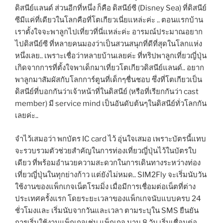
ดิสนีย์แลนด์ ส่วนอีกที่หนึ่ง ก็คือ ดิสนีย์ซี (Disney Sea) ที่ดิสนีย์
ซีมีแค่ที่เดียวในโลกคือที่โตเกียวเนี่ยแหล่ะค่ะ .. ตอนแรกบ้าน
เราตั้งใจจะพาลูกไปเที่ยวที่นี่แหล่ะค่ะ อารมณ์ประมาณอยาก
ไปดิสนีย์ซี ที่หลายคนมองว่าเป็นสวนสนุกที่ดีที่สุดในโลกแห่ง
หนึ่งเลย.. เพราะเชื่อว่าหลายบ้านเลยค่ะ ที่ทริปพาลูกเที่ยวญี่ปุ่น
เกิดจากการที่ตั้งใจพาเด็กมาเที่ยวโตเกียวดิสนีย์แลนด์.. อยาก
พาลูกมาสัมผัสกับโลกการ์ตูนที่เด็กๆชื่นชอบ ซึ่งที่โตเกียวเป็น
ดิสนีย์ที่บอกกันว่าเจ้าหน้าที่ในดิสนีย์ (หรือที่เรียกกันว่า cast
member) มี service mind เป็นอันดับต้นๆในดิสนีย์ทั่วโลกกัน
เลยค่ะ..
จำไว้เสมอว่า พกบัตร IC card ไว้ อุ่นใจเสมอ เพราะบัตรนี้แทบ
จะรวบรวมตัวช่วยสำคัญในการท่องเที่ยวญี่ปุ่นไว้ในบัตรใบ
เดียว ที่พร้อมอำนวยความสะดวกในการเดินทางระหว่างท่อง
เที่ยวญี่ปุ่นในทุกย่างก้าว แต่ยังไม่หมด.. SIM2Fly จะเริ่มนับวัน
ใช้งานของแพ็กเกจเน็ตโรมมิ่ง เมื่อมีการเชื่อมต่อเน็ตที่ต่าง
ประเทศครั้งแรก โดยระยะเวลาของแพ็กเกจนับแบบครบ 24
ชั่วโมงและ เริ่มนับจากวันและเวลา ตามระบุใน SMS ยืนยัน
การเริ่มใช้งานแพ็กเกจเช่น แพ็กเกจ นาน 8 วัน เริ่มเชื่อมต่อ