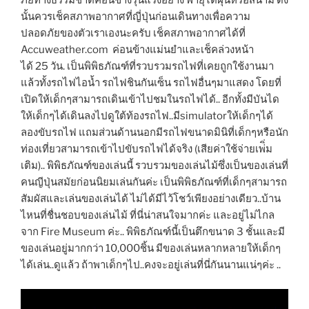
ภัยทางธรรมชาติค่อนข้างรุนแรงอย่าง พายุไต้ฝุ่นหรือสึนามิ ดัง
นั้นควรเช็คสภาพอากาศที่ญี่ปุ่นก่อนเดินทางเพื่อความ
ปลอดภัยของตัวเราเองนะครับ เช็คสภาพอากาศได้ที่
Accuweather.com ค่อนข้างแม่นยำและเช็คล่วงหน้า
ได้ 25 วัน. เป็นพิพิธภัณฑ์ที่รวบรวมรถไฟที่เคยถูกใช้งานมา
แล้วทั้งรถไฟไอน้ำ รถไฟชินกันเซ็น รถไฟอื่นๆมาแสดง โดยที่
เปิดให้เด็กๆสามารถเดินเข้าไปชมในรถไฟได้.. อีกทั้งมีบันได
ให้เด็กๆได้เดินลงไปดูใต้ท้องรถไฟ..มีsimulatorให้เด็กๆได้
ลองขับรถไฟ แถมส่วนด้านนอกมีรถไฟขนาดมินิที่เด็กๆหรือนัก
ท่องเที่ยวสามารถเข้าไปขับรถไฟได้จริง (เสียค่าใช้จ่ายเพ่ิ่ม
เติม).. พิพิธภัณฑ์ของเล่นนี้ รวบรวมของเล่นไม้ซึ่งเป็นของเล่นที่
คนญีปุ่นสมัยก่อนนิยมเล่นกันค่ะ เป็นพิพิธภัณฑ์ที่เด็กๆสามารถ
สัมผัสและเล่นของเล่นได้ ไม่ได้มีไว้โชว์เพียงอย่างเดียว..บ้าน
ไหนที่ชื่นชอบของเล่นไม้ ที่นี่น่าสนใจมากค่ะ และอยู่ไม่ไกล
จาก Fire Museum ค่ะ.. พิพิธภัณฑ์นี้เป็นตึกขนาด 3 ชั้นและมี
ของเล่นอยู่มากกว่า 10,000ชิ้น มีของเล่นหลากหลายให้เด็กๆ
ได้เล่น..ดูแล้ว ถ้าพาเด็กๆไป..คงจะอยู่เล่นที่นี่กันนานแน่ๆค่ะ ..