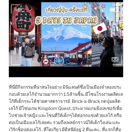
ที่นี่มีกิจกรรมที่น่าสนใจอย่าง มินิแลนด์ซึ่งเป็นเมืองจำลองประ
กอบด้วยเลโก้จำนวนมากกว่า 1.5ล้านชิ้น..มีโซนโรงงานผลิตเล
โก้ที่เด็กๆจะได้ช่วยศาสตราจารย์ Brick-a-Brack กดปุ่มผลิต
เลโก้ มีโซนเกม Kingdom Quest..ประมาณเกมยิงเลเซอร์เพื่อ
ไปช่วยเจ้าหญิง และโซนที่ให้เด็กๆได้ต่อรถแข่งด้วยเลโก้ หรือ
ต่อเป็นเมืองเลโก้เลยค่ะ รวมถึงเพลย์กราวน์ให้เด็กวิ่งเล่น และ
เวิร์กช็อปต่อเลโก้.. ที่โตเกียว มีดิสนีย์อยู่ 2 ที่นะคะ.. ที่แรกก็คือ