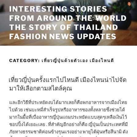
Skip
INTERESTING STORIES
to
FROM AROUND THE WORLD
content
THE STORY OF THAILAND
FASHION NEWS UPDATES
CATEGORY:
เที่ยวญี่ปุ่นด้วยตัวเอง เมืองไหนดี
เที่ยวญี่ปุ่นครั้งแรกไปไหนดี เมืองไหนน่าไปจัด
มาให้เลือกตามสไตล์คุณ
และอีกวิธีที่ประหยัดงบได้มากเลยก็คือพกอาหารจากเมืองไทย
ไปด้วย เช่นบะหมี่สำเร็จรูปหรืออาหารซองทั้งหลายซึ่งช่วยได้
มากในมื้อที่เบื่ออาหารญี่ปุ่นแถมประหยัดแบบสุดๆเหลือเงินไว้
ชอปปิ้งได้เยอะเลย . ที่สำคัญอีกอย่างก็คือ ญี่ปุ่นเป็นประเทศที่มี
ภัยทางธรรมชาติค่อนข้างรุนแรงอย่าง พายุไต้ฝุ่นหรือสึนามิ ดัง