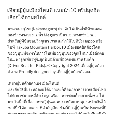
เที่ยวญี่ปุ่นเมืองไหนดี แนะนำ 10 ทริปสุดฮิต
เลือกได้ตามสไตล์
นาคาเมะกุโระ (Nakameguro) ประดับไฟเป็นถ้ำสีฟ้าตลอด
สองข้างทางของแม่น้ำ Meguro เป็นระยะทางกว่า 1 กม .
สำหรับผู้ที่ชื่นชอบวิวภูเขา เราแนะนำให้ไปที่บึง Happo หรือ
ไปที่ Hakuba Mountain Harbor. 10 เมืองยอดฮิตต้องโดน
ของญี่ปุ่น ที่จะทำให้การไปเที่ยวญี่ปุ่นของคุณไม่น่าเบื่ออีกต่อ
ไป… พาลูกเที่ยวฟูจิ..สุดฟินน์ด้วยที่นั่งคนขับสำหรับเด็ก
(Driver Seat for Kids).. © Copyright 2024 เที่ยวญี่ปุ่นด้วย
ตัวเอง. Proudly designed by เที่ยวญี่ปุ่นด้วยตัวเอง.
เที่ยวญี่ปุ่นด้วยตัวเอง เมืองไหนดี
และอีกวิธีที่ประหยัดงบได้มากเลยก็คือพกอาหารจากเมืองไทย
ไปด้วย เช่นบะหมี่สำเร็จรูปหรืออาหารซองทั้งหลายซึ่งช่วยได้
มากในมื้อที่เบื่ออาหารญี่ปุ่นแถมประหยัดแบบสุดๆเหลือเงินไว้
ชอปปิ้งได้เยอะเลย . ที่สำคัญอีกอย่างก็คือ ญี่ปุ่นเป็นประเทศที่มี