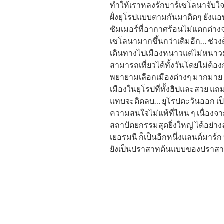
ทำให้เราหลงรักบาร์เซโลนาจับใจ 
ฝั่งยุโรปแบบตามกันมาติดๆ ยังแอบ
ซัมเมอร์ที่อากาศร้อนไม่แตกต่าง
เซโลนามากขึ้นกว่าเดิมอีก… ช่วงต
เดินทางไปเมืองหนาวแต่ไม่หนาวม
สามารถเที่ยวได้ทั้งวันโดยไม่ต้อง
พยายามเลือกเมืองต่างๆ มากมาย 
เมืองในยุโรปที่ทั้งฮิปและสวย แถ
แทบจะติดลบ… ยุโรปตะวันออก เป็นอี
ความสนใจไม่แพ้ที่ไหน ๆ เนื่องจ
สถาปัตยกรรมสุดยิ่งใหญ่ ได้อย่า
เยอรมนี ก็เป็นอีกหนึ่งแลนด์มาร์
ยังเป็นปราสาทต้นแบบของปราสาทเ