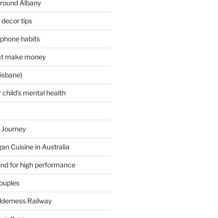
around Albany
decor tips
 phone habits
hat make money
isbane)
 child’s mental health
 Journey
an Cuisine in Australia
ind for high performance
couples
lderness Railway