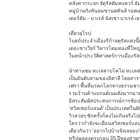
หลังคากระจก จัตุรัสดัมสแควร์ อ
หมู่บ้านกังหันลมซานสคันส์ รอตเต
เตอร์ดัม – บาเรล์ นัสเซา บาเรล์ 
เที่ยวยุโรป
โบสถ์ประจำเมืองริก้าจตุรัสแห่งนี้
เดอะซาเวียร์ วิหารโดมทองที่ใหญ่ท
ในหน้าประวัติศาสตร์การเมืองรัส
นำท่านชม ทะเลสาบโคโม่ ทะเลสาบ
เป็นอันดับสามของอิตาลี โดยสารรถไฟ
เฟรา พื้นที่มรดกโลกทางธรรมชาติ
รวมร้านค้าแบรนด์เนมดังมากมายกว
อิสระสัมผัสประสบการณ์การช้อปปิ
‘สวิสเซอร์แลนด์’ เป็นประเทศในฝ
วิวสวยๆ ซักครั้งก็คงไม่เกินจริง
ใครว่ากำลังจะเยือนสวิสเซอร์แลน
เดียวกันว่า ‘อยากไปบ้างจังเลยอะ! 
ทริปฉลองครบรอบ 35 ปีของสายการ