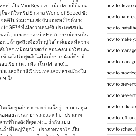
how to develop
ทำเป็น Mini Review… เมื่อปลายปีที่ผ่าน
ู้โชคดีในทริป Singha World of Speed ซึ่ง
how to handle 
ำผู้โชคดีไปร่วมงานแข่งขันมอเตอร์ไซค์ทาง
าง MotoGP™ ที่เมืองวาเลนเซียประเทศสเปน
how to install
 พอดี J เลยอยากจะนำประสบการณ์การเดิน
how to make yo
… ถ้าพูดถึงเมืองใหญ่ ไฮไลท์เยอะ มีความ
ระดับโลกเหมือน นิวยอร์ก ลอนดอน ปารีส และ
how to manage
จะข้ามไปไม่พูดถึงไม่ได้เด็ดขาดนั่นก็คือ มิ
how to manage 
อบเรียกกันว่า มิลาโน (Milano)…
 สเปน และอิตาลี 5 ประเทศและหลายเมืองใน
how to practice
9 นี้!
how to prevent 
how to prevent 
how to reduce 
โตเนีย ศูนย์กลางของย่านนี้อยู่… ราสาททูม
การ หอคอย สวนสาธารณะและกำ… ปราสาท
how to refinan
าทที่โด่งดังที่สุดแห่ง… ถ้ำกัทแมน
how to schedule
็นถ้ำที่ใหญ่ที่สุดใ… ปราสาททราไก เป็น