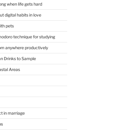
ong when life gets hard
t digital habits in love
ith pets
odoro technique for studying
om anywhere productively
an Drinks to Sample
astal Areas
t in marriage
ps