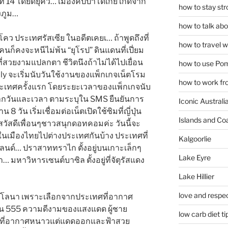
ี่ 14 โดยดยุคว… เมืองคัปปาโดเกีย เกิดจาก
how to stay str
้งภูม…
how to talk abou
โคว ประเทศรัสเซีย ในอดีตเคยเ… ถ้าพูดถึงที่
how to travel w
ก็คงจะหนีไม่พ้น “ยุโรป” ดินแดนที่เปี่ยม
่สวยงามแปลกตา ชีวิตนึงถ้าไม่ได้ไปเยื่อน
how to use Pom
ly จะเริ่มนับวันใช้งานของแพ็กเกจเน็ตโรม
how to work fr
่างประเทศครั้งแรก โดยระยะเวลาของแพ็กเกจนับ
จากวันและเวลา ตามระบุใน SMS ยืนยันการ
Iconic Australi
8 วัน เริ่มเชื่อมต่อเน็ตเปิดใช้ซิมที่ญี่ปุ่น
Islands and Co
 สวัสดีเพื่อนๆชาวสนุกดอทคอมค่ะ วันนี้จะ
นเมืองไทยไปต่างประเทศกันบ้าง ประเทศที่
Kalgoorlie
แลนด์… ปราสาททราไก ตั้งอยู่บนเกาะเล็กๆ
Lake Eyre
หาวิหารเซนต์บาซิล ตั้งอยู่ที่จัตุรัสแดง
Lake Hillier
love and respec
ร์เซโลนา เพราะเลือกจากประเทศที่อากาศ
ั้น 555 ความดีงามของแสงแดด ผู้ชาย
low carb diet ti
ปีที่อากาศหนาวแต่แดดออกและฟ้าสวย