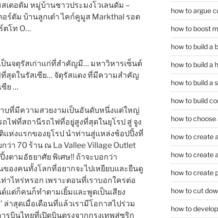
ัมสเตอดัม หมู่บ้านชาวประมงโวเลนดัม –
how to argue c
อร์ดัม บ้านลูกเต๋า ไคก์คูมูส Markthal รอต
เฮร์ตโท O…
how to boost m
how to build a
เป็นจตุรัสเก่าแก่ที่สำคัญมี… มหาวิหารเซ็นต์
how to build a 
ี่สุดในรัสเซีย… จัตุรัสแดง ที่มีความสำคัญ
how to build a 
เซีย …
how to build co
ที่มีความสวยงามเป็นอันดับหนึ่งแต่ใหญ่
how to choose a
ที่สถานีรถไฟที่อยู่สูงที่สุดในยุโรป สู่ จูง
แห่งแรกของยุโรป นำท่านสู่แหล่งช้อปปิ้งที่
how to create a
่า 70 ร้าน ณ La Vallee Village Outlet
how to create a 
้งตามอัธยาศัย พิเศษ!! ถ้าจะบอกว่า
ันของคนทั้งโลกที่อยากจะไปเหยียบและยืนดู
how to create 
ไปเท่าไหร่หรอก เพราะตอนที่เราบอกใครต่อ
how to cut dow
ด์แต่ก็คนก็ทำตามเยิ้มและพูดเป็นเสียง
’ ล่าสุดเมื่อเดือนที่แล้วเรามีโอกาสไปร่วม
how to develop c
บินไทยที่เปิดบินตรงจากกรุงเทพสู่ซูริก