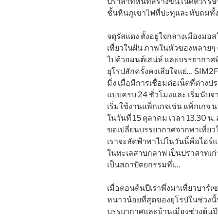
ปราสาทหินที่สร้างขึ้นในศตวรรษท
ชั้นหินภูเขาไฟที่ปะทุและทับถมทั
จตุรัสแดง ตั้งอยู่ใจกลางเมืองมอส
เที่ยวในฝัน ภาพในหัวของหลายๆ คน
ไปด้วยมนต์เสน่ห์ และบรรยากาศที
ยุโรปสักครั้งคงเสียใจแย่… SIM2F
มิ่ง เมื่อมีการเชื่อมต่อเน็ตที่ต
แบบครบ 24 ชั่วโมงและ เริ่มนับ
เริ่มใช้งานแพ็กเกจเช่น แพ็กเกจ นาน 
ในวันที่ 15 ตุลาคม เวลา 13.30 น.
ขอเปลี่ยนบรรยากาศจากพาเที่ยวใ
เราจะลัดฟ้าพาไปในวันนี้คือไอร์
ในทะเลสาบกลาฟ เป็นปราสาทเก่า… ม
เป็นสถาปัตยกรรมที่เ…
เมื่อตอนต้นปีเราพึ่งมาเที่ยวบา
หนาวน้อยที่สุดของยุโรปในช่วงน
บรรยากาศและบ้านเมืองช่วงต้น