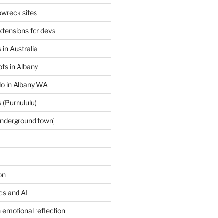
wreck sites
tensions for devs
 in Australia
ts in Albany
 do in Albany WA
 (Purnululu)
underground town)
on
ics and AI
 emotional reflection