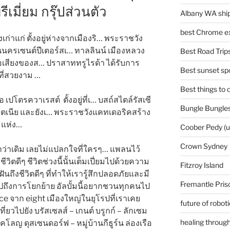
มี่ยม กรุ๊ปส่วนตัว
Albany WA ship
best Chrome ex
ก่าแก่ ตั้งอยู่ห่างจากเมืองริ… พระราชวัง
่ในนครเซนต์ปีเตอร์สเ… ทาลลินน์ เมืองหลวง
Best Road Trips
่อเสียงของส… ปราสาททรูไรด้า ได้รับการ
Best sunset spo
ี่สวยงาม …
Best things to
เปโตรควาเรสต์ ตั้งอยู่ที่เ… บสถ์สไตล์รัสเซี
Bungle Bungles
สโตเนีย และยังเ… พระราชวังแคทเดอริคสร้าง
1 แห่ง…
Coober Pedy (
Crown Sydney
้กว่าเดิม เลยไม่แปลกใจที่ใครๆ… แพลนไว้
ิตดีๆ ชีวิตช่วงนี้นั้นเต็มเปี่ยมไปด้วยความ
Fitzroy Island
ันถึงชีวิตดีๆ ที่ทำให้เรารู้สึกปลอดภัยและมี
Fremantle Pris
ถึงการโยกย้าย อัลบั้มนี้อยากชวนทุกคนไป
ce จาก eight เมืองใหญ่ในยุโรปที่เราเคย
future of robot
ยวไปยัง บรัสเซลส์ – เกนต์ บรูกก์ – ลักเซม
healing through
– โคโลญ ดุสเซนดอร์ฟ – หมู่บ้านกีธูร์น ล่องเรือ