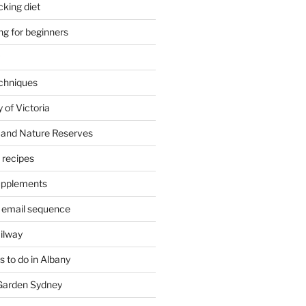
cking diet
ng for beginners
chniques
 of Victoria
 and Nature Reserves
m recipes
supplements
 email sequence
ailway
 to do in Albany
 Garden Sydney