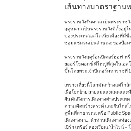
เส้นทางมาตราฐานพรีเ
พระราชวังรันดาเล เป็นพระราชวังเ
ฤดูหนาว เป็นพระราชวังที่ตั้งอยู
ของประเทศเอสโตเนีย เมืองที่มีชื
ซ่อมแซมจนเป็นลักษณะของป้อมท
พระราชวังฤดูร้อนปีเตอร์ฮอฟ หรือ 
ยออร์โธดอกซ์ ที่ใหญ่ที่สุดในเอ
ขึ้นโดยพระเจ้าปีเตอร์มหาราชที่ 
เพราะเดี๋ยวนี้โลกมันกว้างแต่ใกล
เผื่อโยกย้าย สายลมแสงแดดและมีชีว
ฝัน ฝันถึงการเดินทางต่างประเทศ ฝ
ความคิดสร้างสรรค์ และฝันไกลไป
ดูพื้นที่สาธารณะหรือ Public Spa
เดินทางมา… นำท่านเดินทางท่องเที่
เบิร์ก เทรียร์ ล่องเรือแม่น้ำไรน์ 