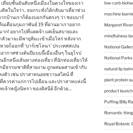
low-carb bioha
เทียบชั้นอันดับหนึ่งเมืองในดวงใจของเรา
คิดในใจว่า.. จนกระทั่งได้กลับมาเที่ยวช่วง
machine learni
จากบ้านเราก็ต้องบอกกันตรงๆ ว่า ชอบบาร์
้นเดือนกุมภาพันธ์ 19 ที่ผ่านมาเราอยาก
Margaret River
าก! อยากไปที่แดดจ้า แต่เย็นสบายและ
mindfulness te
กลัวมาจะมีพายุหิมะเข้าเมื่อไหร่ หลังจาก
หวยก็ออกที่ ‘บาร์เซโลนา’ ประเทศสเปน
National Gallery
มอากาศช่วงต้นปีแบบนี้เมืองอื่นๆ ในยุโรป
National Parks
กหนึ่งเส้นทางท่องเที่ยว ที่นักท่องเที่ยวให้
ากมีธรรมชาติที่สวยงาม ถูกผสมผสานเข้ากับ
natural lip bal
งลงตัว เช่น ปราสาทนอยชวานสไตน์ ที่
plant protein 
ก ที่ควรค่าแก่การไปเยือน และปราสาทแห่งนี้
จ้าหญิงนิทรา ของดิสนีย์ อีกด้วย…
product launch
Puffing Billy R
Romantic things
Royal Botanic