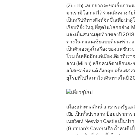
(Zurich) เลยอยากจะขอเก็บภาพและ
มาเรามีโอกาสได้ร่วมเดินทางกับผ
เป็นทริปที่ทางสิงห์จัดขึ้นเพื่อน
เรียบที่ยิ่งใหญ่ที่สุดในโลกอย่
และเป็นสนามสุดท้ายของปี 2018
ทางในวาเลนเซียแบบที่ฝนพรำตลอด
เป็นตัวเองสูงในเรื่องของแฟชั่น
โรม ก็เหลืออีกแค่เมืองเดียวที่เรา
ลาน (Milan) หรือคนอิตาเลียนจะช
สวิสเซอร์แลนด์ อังกฤษ ฝรั่งเศส
ยุโรปที่ไปไง มาไง เดินทางในปี 201
เมืองเก่าทาลลินน์ สาธารณรัฐเอส
เปีย เป็นทั้งปราสาท ป้อมปรา
เนสวิชห์ Nesvizh Castle เป็นปราส
(Gutman’s Cave) หรือ ถ้ำคนดี เป