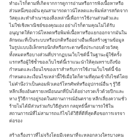
ทำอะไรก็ตามที่เกิดจากการดูการอ่านหรือการฟังเนื้อหาหรือ
ส่วนหนึ่งของมัน คุณสามารถดาวน์โหลดและพิมพ์สารสกัดจาก
วัสดุและทำสำเนาของสิ่งเหล่านี้เพื่อการใช้งานส่วนตัวและ
ไม่ใช่เชิงพาณิชย์ของคุณเอง อย่างไรก็ตามคุณไม่ได้รับ
อนุญาตให้ดาวน์โหลดหรือพิมพ์เนื้อหาหรือแยกออกจากมันใน
ลักษณะที่เป็นระบบหรือปกติหรืออย่างอื่นเพื่อสร้างฐานข้อมูล
ในรูปแบบอิเล็กทรอนิกส์หรือกระดาษซึ่งประกอบด้วยวัสดุ
ทั้งหมดหรือบางส่วนที่ปรากฏบนเว็บไซต์นี้ ในฐานะผู้ใช้ครั้ง
แรกหรือผู้ใช้ซ้ำของเว็บไซต์นี้เราแนะนำให้คุณทราบถึงข้อ
กำหนดและเงื่อนไขของเราสำหรับการใช้งานเว็บไซต์นี้ ข้อ
กำหนดและเงื่อนไขเหล่านี้ใช้เมื่อใดก็ตามที่คุณเข้าถึงไซต์โดย
ไม่คำนึงว่าเป็นคอมพิวเตอร์โทรศัพท์หรืออุปกรณ์อื่น ๆ รู้วิธี
หลีกเลี่ยงอันตรายเหมือนนกที่บินได้อย่างรวดเร็วด้วยปีกและ
หาง รู้วิธีการอยู่รอดในสถานการณ์อันตราย หลีกเลี่ยงความชั่ว
ร้ายไม่ได้มีส่วนร่วมกับวิธีสู่นรก กลยุทธ์นี้สามารถใช้ใน
สถานการณ์ที่ไม่สามารถแก้ไขได้วิธีที่ดีที่สุดคือขอการเจรจา
ต่อรอง
สร้างเรื่องราวที่ไม่จริงโดยมีเจตนาที่จะหลอกลวงใครบางคน