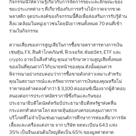
กิจกรรมนี้ให้ความรู้เกี่ยวกับการจัดการขยะและลักษณะของ
ขยะประเภทต่าง ๆ ที่เกี่ยวข้องกับการสร้างไม้กวาดจากขวด
พลาสติก จุดประสงค์ของกิจกรรมนี้คือเพื่อส่งเสริมการรับรู้ด้าน
สิ่งแวดล้อมในหมู่เยาวชนโดยมีเยาวชนทั้งหมด 70 คนที่เข้า
ร่วมในกิจกรรม
ความเสี่ยงของการสูญเสียในการซื้อขายตราสารทางการเงิน
เช่นหุ้น, FX, สินค้าโภคภัณฑ์, ฟิวเจอร์ส, พันธบัตร, ETF และ
crypto อาจเป็นสิ่งสำคัญ คุณอาจรักษาความสูญเสียทั้งหมด
ของเงินที่คุณฝากไว้กับนายหน้าของคุณ ดังนั้นคุณควร
พิจารณาอย่างรอบคอบว่าการซื้อขายดังกล่าวเหมาะสำหรับ
คุณในสถานการณ์และทรัพยากรทางการเงินของคุณหรือไม่
ราคาทองคำลดลงต่ำกว่า $ 3,100 ต่อออนซ์เนื่องจากผู้ค้าตอบ
สนองต่อการประกาศอัตราภาษีซึ่งกันและกันของ
ประธานาธิบดีโดนัลด์ทรัมป์ประธานาธิบดีสหรัฐฯส่งคลื่น
กระแทกทั่วตลาดโลก ตลาดหุ้นฮ่องกงครอบคลุมภาคการ
บริโภคที่ไม่จำเป็นเช่นยานยนต์การศึกษาการท่องเที่ยวการจัด
เลี้ยงและเครื่องแต่งกาย จาก บริษัท จดทะเบียน 643 แห่ง
35% เป็นจีนแผ่นดินใหญ่คิดเป็น 65% ของมูลค่าตลาด