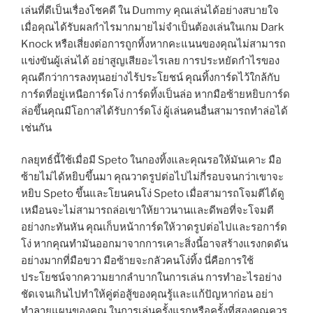
เล่นที่ดีเป็นเรื่องโชคดี ใน Dummy คุณเล่นได้อย่างสบายใจ
เมื่อคุณได้รับผลกำไรมากมายไม่จำเป็นต้องเล่นในเกม Dark
Knock หรือเสี่ยงต่อการถูกทิ้งหากคะแนนของคุณไม่สามารถ
แข่งขันผู้เล่นได้ อย่าสูญเสียอะไรเลย การประหยัดกำไรของ
คุณดีกว่าการลงทุนอย่างไร้ประโยชน์ คุณทิ้งการ์ดไว้ใกล้กับ
การ์ดที่อยู่เหนือการ์ดโง่ การ์ดทิ้งเป็นล่อ หากมือซ้ายหยิบการ์ด
ล่อขึ้นคุณมีโอกาสได้รับการ์ดโง่ ผู้เล่นคนอื่นสามารถทำล่อได้
เช่นกัน
กลยุทธ์นี้ใช้เมื่อมี Speto ในกองทิ้งและคุณรอให้มันเคาะ มือ
ซ้ายไม่ได้หยิบขึ้นมา คุณวาดรูปต่อไปไม่กี่รอบจนกว่าเขาจะ
หยิบ Speto ขึ้นและโยนคนโง่ Speto เมื่อสามารถโจมตีได้ดู
เหมือนจะไม่สามารถล่อเขาให้ยาวนานและดีพอที่จะโจมตี
อย่างกะทันหัน คุณเก็บหน้าการ์ดให้วาดรูปต่อไปและรอการ์ด
โง่ หากคุณทำมันออกมาจากการเคาะสิ่งนี้อาจสร้างแรงกดดัน
อย่างมากที่มือขวา มือซ้ายจะกลัวคนโง่ทิ้ง นี่คือการใช้
ประโยชน์จากความยากลำบากในการเล่น การทำอะไรอย่าง
ชัดเจนเกินไปทำให้คู่ต่อสู้ของคุณรู้และแก้ปัญหาก่อน อย่า
ทำลายแผนของคุณ ในการเล่นครั้งแรกหรือครั้งที่สองคุณควร