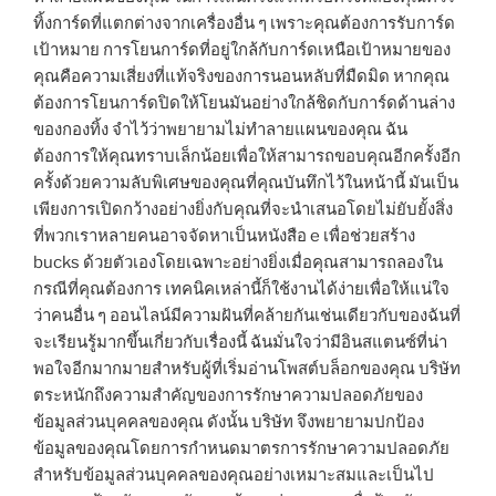
ทิ้งการ์ดที่แตกต่างจากเครื่องอื่น ๆ เพราะคุณต้องการรับการ์ด
เป้าหมาย การโยนการ์ดที่อยู่ใกล้กับการ์ดเหนือเป้าหมายของ
คุณคือความเสี่ยงที่แท้จริงของการนอนหลับที่มืดมิด หากคุณ
ต้องการโยนการ์ดปิดให้โยนมันอย่างใกล้ชิดกับการ์ดด้านล่าง
ของกองทิ้ง จำไว้ว่าพยายามไม่ทำลายแผนของคุณ ฉัน
ต้องการให้คุณทราบเล็กน้อยเพื่อให้สามารถขอบคุณอีกครั้งอีก
ครั้งด้วยความลับพิเศษของคุณที่คุณบันทึกไว้ในหน้านี้ มันเป็น
เพียงการเปิดกว้างอย่างยิ่งกับคุณที่จะนำเสนอโดยไม่ยับยั้งสิ่ง
ที่พวกเราหลายคนอาจจัดหาเป็นหนังสือ e เพื่อช่วยสร้าง
bucks ด้วยตัวเองโดยเฉพาะอย่างยิ่งเมื่อคุณสามารถลองใน
กรณีที่คุณต้องการ เทคนิคเหล่านี้ก็ใช้งานได้ง่ายเพื่อให้แน่ใจ
ว่าคนอื่น ๆ ออนไลน์มีความฝันที่คล้ายกันเช่นเดียวกับของฉันที่
จะเรียนรู้มากขึ้นเกี่ยวกับเรื่องนี้ ฉันมั่นใจว่ามีอินสแตนซ์ที่น่า
พอใจอีกมากมายสำหรับผู้ที่เริ่มอ่านโพสต์บล็อกของคุณ บริษัท
ตระหนักถึงความสำคัญของการรักษาความปลอดภัยของ
ข้อมูลส่วนบุคคลของคุณ ดังนั้น บริษัท จึงพยายามปกป้อง
ข้อมูลของคุณโดยการกำหนดมาตรการรักษาความปลอดภัย
สำหรับข้อมูลส่วนบุคคลของคุณอย่างเหมาะสมและเป็นไป