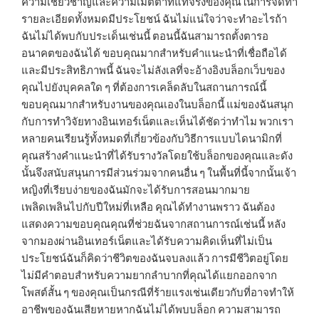
ความเชี่ยวชาญและความเมตตาที่แท้จริงของคุณในการจัดทำ
รายละเอียดทั้งหมดมีประโยชน์ ฉันไม่แน่ใจว่าจะทำอะไรถ้า
ฉันไม่ได้พบกับประเด็นเช่นนี้ ตอนนี้ฉันสามารถตั้งตารอ
อนาคตของฉันได้ ขอบคุณมากสำหรับคำแนะนำที่เชื่อถือได้
และมีประสิทธิภาพนี้ ฉันจะไม่ลังเลที่จะอ้างอิงบล็อกเว็บของ
คุณไปยังบุคคลใด ๆ ที่ต้องการเคล็ดลับในสถานการณ์นี้
ขอบคุณมากสำหรับงานของคุณเองในบล็อกนี้ แม่ของฉันสนุก
กับการทำวิจัยทางอินเทอร์เน็ตและเห็นได้ชัดว่าทำไม พวกเรา
หลายคนเรียนรู้ทั้งหมดที่เกี่ยวข้องกับวิธีการแบบไดนามิกที่
คุณสร้างคำแนะนำที่ได้รับรางวัลโดยใช้บล็อกของคุณและดัง
นั้นจึงสนับสนุนการมีส่วนร่วมจากคนอื่น ๆ ในพื้นที่นี้จากนั้นเจ้า
หญิงที่เรียบง่ายของฉันมักจะได้รับการสอนมากมาย
เพลิดเพลินไปกับปีใหม่ที่เหลือ คุณได้ทำงานพราว ฉันต้อง
แสดงความขอบคุณคุณที่ช่วยฉันจากสถานการณ์เช่นนี้ หลัง
จากมองผ่านอินเทอร์เน็ตและได้รับความคิดเห็นที่ไม่เป็น
ประโยชน์ฉันก็คิดว่าชีวิตของฉันจบลงแล้ว การมีชีวิตอยู่โดย
ไม่มีคำตอบสำหรับความยากลำบากที่คุณได้แยกออกจาก
โพสต์สั้น ๆ ของคุณเป็นกรณีที่ร้ายแรงเช่นเดียวกับที่อาจทำให้
อาชีพของฉันเสียหายหากฉันไม่ได้พบบล็อก ความสามารถ