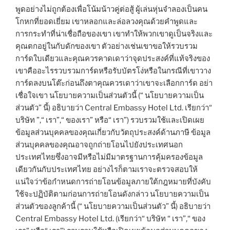
พูดอย่างไม่ถูกต้องเพื่อโน้มน้าวคู่ต่อสู้ ผู้เล่นหุ่นจำลองเป็นคน
โกหกที่ยอดเยี่ยม เขาหลอกและล่อลวงคุณด้วยคำพูดและ
การกระทำที่น่าเชื่อถือของเขา เขาทำให้พวกเขาดูเป็นจริงและ
คุณตกอยู่ในกับดักของเขา ตัวอย่างเช่นเขาขอให้รวบรวม
การ์ดใบเดียวและคุณควรคาดเดาว่าจุดประสงค์ที่แท้จริงของ
เขาคืออะไรรวบรวมการ์ดหรือรับบัตรโง่หรือในกรณีที่เขาวาง
การ์ดลงบนโต๊ะก่อนถึงตาคุณควรเดาว่าเขาจะเลือกการ์ด อย่า
เชื่อใจเขา นโยบายความเป็นส่วนตัวนี้ (“ นโยบายความเป็น
ส่วนตัว” นี้) อธิบายว่า Central Embassy Hotel Ltd. เรียกว่า“
บริษัท ”,“ เรา”,“ ของเรา” หรือ“ เรา”) รวบรวมใช้และเปิดเผย
ข้อมูลส่วนบุคคลของคุณเกี่ยวกับวัตถุประสงค์ด้านภาษี ข้อมูล
ส่วนบุคคลของคุณอาจถูกถ่ายโอนไปยังประเทศนอก
ประเทศไทยซึ่งอาจมีหรือไม่มีมาตรฐานการคุ้มครองข้อมูล
เดียวกันกับประเทศไทย อย่างไรก็ตามเราจะตรวจสอบให้
แน่ใจว่าข้อกำหนดการถ่ายโอนข้อมูลภายใต้กฎหมายที่บังคับ
ใช้จะปฏิบัติตามก่อนการถ่ายโอนดังกล่าว นโยบายความเป็น
ส่วนตัวของลูกค้านี้ (“ นโยบายความเป็นส่วนตัว” นี้) อธิบายว่า
Central Embassy Hotel Ltd. (เรียกว่า“ บริษัท “ เรา”,“ ของ