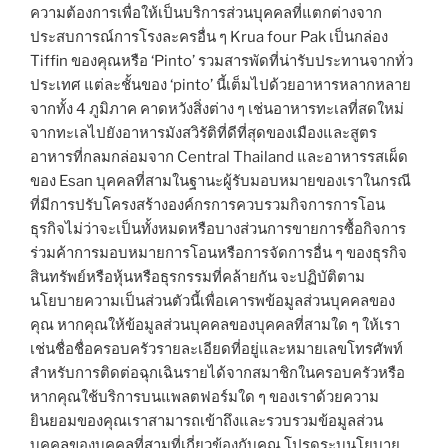
ความต้องการเพื่อให้เป็นบริการส่วนบุคคลที่แตกต่างจาก
ประสบการณ์การโรงละครอื่น ๆ Krua four Pak เป็นกล่อง
Tiffin ของคุณหรือ ‘Pinto’ รวมสารพัดที่น่ารับประทานจากทั่ว
ประเทศ แต่ละชั้นของ ‘pinto’ นี้เต็มไปด้วยอาหารหลากหลาย
จากทั้ง 4 ภูมิภาค คาดหวังสิ่งต่าง ๆ เช่นอาหารทะเลที่สดใหม่
จากทะเลไปยังอาหารมังสวิรัติที่ดีที่สุดของเมืองและสูตร
อาหารที่กลมกล่อมจาก Central Thailand และอาหารรสเผ็ด
ของ Esan บุคคลที่สามในฐานะผู้รับมอบหมายของเราในกรณี
ที่มีการปรับโครงสร้างองค์กรการควบรวมกิจการการโอน
ธุรกิจไม่ว่าจะเป็นทั้งหมดหรือบางส่วนการขายการซื้อกิจการ
ร่วมค้าการมอบหมายการโอนหรือการจัดการอื่น ๆ ของธุรกิจ
สินทรัพย์หรือหุ้นหรือธุรกรรมที่คล้ายกัน จะปฏิบัติตาม
นโยบายความเป็นส่วนตัวนี้เพื่อเคารพข้อมูลส่วนบุคคลของ
คุณ หากคุณให้ข้อมูลส่วนบุคคลของบุคคลที่สามใด ๆ ให้เรา
เช่นชื่อชื่อครอบครัวรายละเอียดที่อยู่และหมายเลขโทรศัพท์
สำหรับการติดต่อฉุกเฉินรายได้จากสมาชิกในครอบครัวหรือ
หากคุณใช้บริการบนแพลตฟอร์มใด ๆ ของเราด้วยความ
ยินยอมของคุณเราสามารถเข้าถึงและรวบรวมข้อมูลส่วน
บุคคลของบุคคลที่สามที่เกี่ยวข้องกับคุณ โปรดระบุนโยบาย