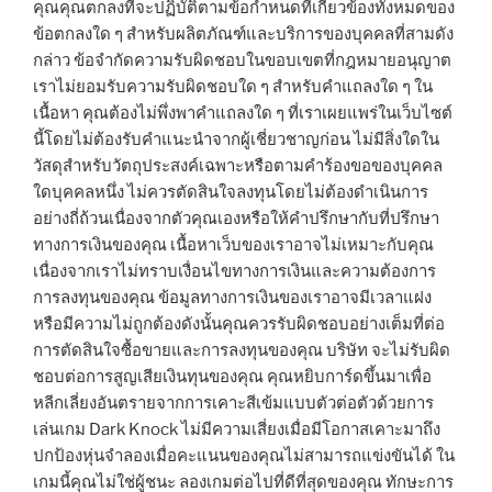
คุณคุณตกลงที่จะปฏิบัติตามข้อกำหนดที่เกี่ยวข้องทั้งหมดของ
ข้อตกลงใด ๆ สำหรับผลิตภัณฑ์และบริการของบุคคลที่สามดัง
กล่าว ข้อจำกัดความรับผิดชอบในขอบเขตที่กฎหมายอนุญาต
เราไม่ยอมรับความรับผิดชอบใด ๆ สำหรับคำแถลงใด ๆ ใน
เนื้อหา คุณต้องไม่พึ่งพาคำแถลงใด ๆ ที่เราเผยแพร่ในเว็บไซต์
นี้โดยไม่ต้องรับคำแนะนำจากผู้เชี่ยวชาญก่อน ไม่มีสิ่งใดใน
วัสดุสำหรับวัตถุประสงค์เฉพาะหรือตามคำร้องขอของบุคคล
ใดบุคคลหนึ่ง ไม่ควรตัดสินใจลงทุนโดยไม่ต้องดำเนินการ
อย่างถี่ถ้วนเนื่องจากตัวคุณเองหรือให้คำปรึกษากับที่ปรึกษา
ทางการเงินของคุณ เนื้อหาเว็บของเราอาจไม่เหมาะกับคุณ
เนื่องจากเราไม่ทราบเงื่อนไขทางการเงินและความต้องการ
การลงทุนของคุณ ข้อมูลทางการเงินของเราอาจมีเวลาแฝง
หรือมีความไม่ถูกต้องดังนั้นคุณควรรับผิดชอบอย่างเต็มที่ต่อ
การตัดสินใจซื้อขายและการลงทุนของคุณ บริษัท จะไม่รับผิด
ชอบต่อการสูญเสียเงินทุนของคุณ คุณหยิบการ์ดขึ้นมาเพื่อ
หลีกเลี่ยงอันตรายจากการเคาะสีเข้มแบบตัวต่อตัวด้วยการ
เล่นเกม Dark Knock ไม่มีความเสี่ยงเมื่อมีโอกาสเคาะมาถึง
ปกป้องหุ่นจำลองเมื่อคะแนนของคุณไม่สามารถแข่งขันได้ ใน
เกมนี้คุณไม่ใช่ผู้ชนะ ลองเกมต่อไปที่ดีที่สุดของคุณ ทักษะการ