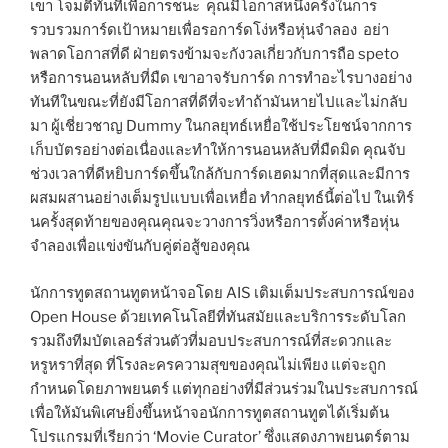
เขา โจมตีทันทีเพื่อการชนะ คุณมีโอกาสหนึ่งครั้งในการ
รวบรวมการ์ดเป้าหมายเพื่อรอการ์ดโง่หรือหุ่นจำลอง อย่า
พลาดโอกาสที่ดี ฝ่ายตรงข้ามจะกังวลเกี่ยวกับการถือ speto
หรือการนอนหลับที่มืด เขาอาจรับการ์ด การทำอะไรบางอย่าง
ทันทีในขณะที่ยังมีโอกาสที่ดีที่จะทำถ้ามันหายไปและไม่กลับ
มา ผู้เชี่ยวชาญ Dummy ในกลยุทธ์เหยื่อใช้ประโยชน์จากการ
เก็บบัตรอย่างต่อเนื่องและทำให้การนอนหลับที่มืดมิด คุณจับ
ช่วงเวลาที่ดีหยิบการ์ดขึ้นใกล้กับการ์ดเฮดมากที่สุดและมีการ
ผสมผสานอย่างเต็มรูปแบบเพื่อเหยื่อ ทำกลยุทธ์นี้ต่อไป ในเทิร์
นครั้งสุดท้ายของคุณคุณจะวางการวิ่งหรือการตั้งค่าหรือหุ่น
จำลองเพื่อแข่งขันกับคู่ต่อสู้ของคุณ
นักการทูตสถานทูตหน้าจอโดย AIS เติมเต็มประสบการณ์ของ
Open House ด้วยเทคโนโลยีที่ทันสมัยและบริการระดับโลก
รวมถึงทีมบัตเลอร์ส่วนตัวที่มอบประสบการณ์ที่สะดวกและ
หรูหราที่สุด ที่โรงละครความสุขของคุณไม่เพียง แต่จะถูก
กำหนดโดยภาพยนตร์ แต่ทุกอย่างที่มีส่วนร่วมในประสบการณ์
เพื่อให้มันพิเศษยิ่งขึ้นหน้าจอนักการทูตสถานทูตได้เริ่มต้น
โปรแกรมที่เรียกว่า ‘Movie Curator’ ซึ่งแสดงภาพยนตร์ตาม