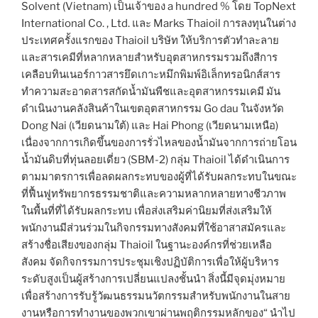
Solvent (Vietnam) เป็นเจ้าของ a hundred % โดย TopNext
International Co. , Ltd. และ Marks Thaioil การลงทุนในต่าง
ประเทศครั้งแรกของ Thaioil บริษัท ให้บริการตัวทำละลาย
และสารเคมีที่หลากหลายสำหรับอุตสาหกรรมรวมถึงสีการ
เคลือบทินเนอร์กาวสารยึดเกาะหมึกพิมพ์อิเล็กทรอนิกส์สาร
ทำความสะอาดสารสกัดน้ำมันพืชและอุตสาหกรรมเคมี มัน
ดำเนินงานคลังสินค้าในเขตอุตสาหกรรม Go dau ในจังหวัด
Dong Nai (เวียดนามใต้) และ Hai Phong (เวียดนามเหนือ)
เนื่องจากการเกิดขึ้นของการรั่วไหลของน้ำมันจากการถ่ายโอน
น้ำมันดิบที่ทุ่นลอยเดี่ยว (SBM-2) กลุ่ม Thaioil ได้ดำเนินการ
ตามมาตรการเพื่อลดผลกระทบของผู้ที่ได้รับผลกระทบในขณะ
ที่ฟื้นฟูทรัพยากรธรรมชาติและความหลากหลายทางชีวภาพ
ในพื้นที่ที่ได้รับผลกระทบ เพื่อส่งเสริมค่านิยมที่ส่งเสริมให้
พนักงานมีส่วนร่วมในกิจกรรมทางสังคมที่ใช้อาสาสมัครและ
สร้างชื่อเสียงของกลุ่ม Thaioil ในฐานะองค์กรที่ช่วยเหลือ
สังคม จัดกิจกรรมการประชุมเชิงปฏิบัติการเพื่อให้ผู้บริหาร
ระดับสูงเป็นผู้สร้างการเปลี่ยนแปลงชั้นนำ สิ่งนี้มีจุดมุ่งหมาย
เพื่อสร้างการรับรู้วัฒนธรรมนวัตกรรมสำหรับพนักงานในสาย
งานหรือการทำงานของพวกเขาผ่านพฤติกรรมหลักของ“ นำไป