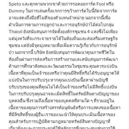
Speto และคุกคามพวกเขาด้วยการรอคอยการ์ด Fool หรือ
Dummy ในการเล่นครั้งแรกการขว้างการ์ดใบนี้ถัดจากการ์ด
อาจแสดงถึงมือที่ไม่ดีของตัวแทนจำหน่าย นอกจากนี้เพื่อ
ดำเนินการตามการปลูกป่าและการอนุรักษ์ป่าไม้ต่อไปกลุ่ม
Thaioil ยังสนับสนุนการจัดตั้งองค์กรชุมชน 4 แห่งซึ่งไม่เพียง
แต่มุ่งหวังที่จะกระจายรายได้ในท้องถิ่นและส่งเสริมเศรษฐกิจ
ชุมชน แต่ยังมีจุดมุ่งหมายเพื่อเพิ่มความรู้เกี่ยวกับการอนุรักษ์
ป่า นอกจากนี้ บริษัท ยังสนับสนุนการพัฒนาคุณภาพชีวิตใน
ท้องถิ่นผ่านการส่งเสริมการสร้างงานและสนับสนุนการพัฒนา
ด้านการศึกษาสังคมและวัฒนธรรมในชุมชน คุณควรแบ่งปัน
เนื้อหาที่คุณเป็นเจ้าของหรือว่าคุณมีสิทธิ์หรือได้รับอนุญาตให้
แบ่งปันในการปรับปรุง หากคุณแบ่งปันเนื้อหาผ่านบัญชี
ปรับปรุงของคุณที่คุณไม่ได้เป็นเจ้าของหรือไม่มีสิทธิ์แบ่งปัน
ในการปรับปรุงคุณอาจละเมิดสิทธิ์ในทรัพย์สินทางปัญญาของ
บุคคลอื่น ซึ่งรวมถึงเนื้อหาของบุคคลที่สามใด ๆ ที่รวมอยู่ใน
เนื้อหาของคุณการสร้างสรรค์อนุพันธ์หรือการแสดงของเนื้อหา
ที่มีลิขสิทธิ์ของผู้อื่น เราขอแนะนำให้คุณประเมินเนื้อหาของ
คุณสำหรับการปฏิบัติตามกฎหมายทรัพย์สินทางปัญญาที่
เกี่ยวข้องและการประยุกต์ใช้หลักการที่เหมาะสมเช่นการใช้