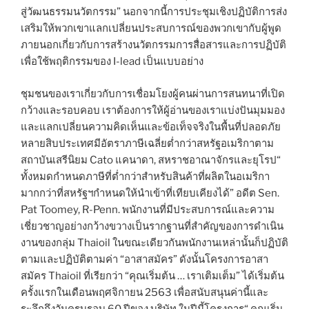
สู่วัฒนธรรมนวัตกรรม” นอกจากนี้การประชุมเชิงปฏิบัติการส่ง
เสริมให้พวกเขาแลกเปลี่ยนประสบการณ์ของพวกเขากับผู้พูด
ภายนอกเกี่ยวกับการสร้างนวัตกรรมการสื่อสารและการปฏิบัติ
เพื่อใช้พฤติกรรมของ I-lead เป็นแบบอย่าง
ชุมชนของเราเกี่ยวกับการเชื่อมโยงผู้คนผ่านการสนทนาที่เปิด
กว้างและรอบคอบ เราต้องการให้ผู้อ่านของเราแบ่งปันมุมมอง
และแลกเปลี่ยนความคิดเห็นและข้อเท็จจริงในพื้นที่ปลอดภัย
หลายสิบประเทศมีอัตราภาษีเฉลี่ยต่ำกว่าสหรัฐอเมริกาตาม
สถาบันเสรีนิยม Cato แคนาดา, สหราชอาณาจักรและยุโรป“
ทั้งหมดกำหนดภาษีที่ต่ำกว่าสำหรับสินค้าที่ผลิตในอเมริกา
มากกว่าที่สหรัฐฯกำหนดให้นำเข้าที่เทียบเคียงได้” อดีต Sen.
Pat Toomey, R-Penn. พนักงานที่มีประสบการณ์และความ
เชี่ยวชาญอย่างกว้างขวางเป็นรากฐานที่สำคัญของการดำเนิน
งานของกลุ่ม Thaioil ในขณะเดียวกันพนักงานเหล่านั้นก็ปฏิบัติ
ตามและปฏิบัติตามค่า “อาสาสมัคร” ดังนั้นโครงการอาสา
สมัคร Thaioil ที่เรียกว่า “คุณเริ่มต้น … เราเติมเต็ม” ได้เริ่มต้น
ครั้งแรกในเดือนพฤศจิกายน 2563 เพื่อสนับสนุนค่านี้และ
ระลึกถึงวันครบรอบ 60 ปีของ บริษัท ในปีนี้โครงการ“ คุณเริ่ม