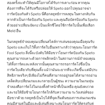
สองครั้งจะทำให้คุณมีโอกาสได้รับการเคาะก่อน หากคุณ
ต้องการที่จะได้รับหรือปล่อยให้ Speto ออกไปคุณอาจฆ่า
การ์ดป้องกันหัว Speto นี่คือกลยุทธ์การลงทุน ในทางกลับกัน
หากหัวเป็นการ์ดป้องกัน Speto และคุณถือบัตรป้องกัน Speto
ด้วยอย่าเปลี่ยน Benz เป็นแท็กซี่โดยใช้การ์ดใบนั้นเพื่อเลือก
Meld อื่น
ในกลยุทธ์จำลองคุณเปลี่ยนสไตล์การเล่นของคุณเมื่อคุณรับ
Speto และเก็บไว้ทิ้งการ์ดใบอื่นเพราะกลัวว่าคุณจะโยนการ์ด
Fool Speto สิ่งนี้จะบังคับให้มือขวาโยนการ์ดป้องกัน Speto
คุณสามารถเคาะด้วยการพลิกหน้า ในสถานการณ์จำลองคุณ
ได้ทิ้งการ์ดและหลังจากนั้นคุณสามารถรอการ์ดโง่ซึ่งเป็น
การ์ดใบเดียวกับที่คุณทิ้ง แม้ว่ามันจะยากที่จะเกิดขึ้น แต่มีประ
สิทธิภาพจริงๆ มีเพียงไม่กี่คนที่สามารถอยู่รอดได้สามารถอ่าน
เคล็ดลับเปลี่ยนเกมและกลายเป็นผู้ชนะ ความงามในเกมหุ่น
จำลองคือการ์ดโง่ในกองทิ้งทำหน้าที่เป็นเหยื่อ คุณยังคงวาด
และรอให้มือซ้ายโยนการ์ดใกล้กับความงาม ระวังเสน่ห์ของ
มือขวาด้วย กลยุทธ์เป็นไปได้ที่จุดเริ่มต้นของการเล่นเกมเช่น
คุณมีสามคู่ในมือและผู้เล่นที่เหมาะสมโยนการ์ดให้ตรงกับคู่