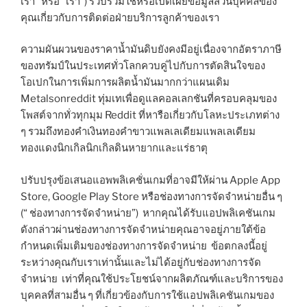
เรา” หรือ“ เรา”) รวบรวมใช้หรือเปิดเผยข้อมูลส่วนบุคคลของ
คุณเกี่ยวกับการติดต่อฝ่ายบริการลูกค้าของเรา
ความผันผวนของราคาน้ำมันดิบยังคงมีอยู่เนื่องจากอัตราภาษี
ของทรัมป์ในประเทศทั่วโลกควบคู่ไปกับการตัดสินใจของ
โอเปกในการเพิ่มการผลิตน้ำมันมากกว่าแผนเดิม
Metalsonreddit ทุ่มเทเพื่อดูแลคอลเลกชันที่ครอบคลุมของ
โพสต์จากทั่วทุกมุม Reddit ที่หารือเกี่ยวกับโลหะประเภทต่าง
ๆ รวมถึงทองคำเงินทองคำขาวแพลเลเดียมแพลเลเดียม
ทองแดงนิกเกิลนิกเกิลดินหายากและแร่ธาตุ
ปรับปรุงข้อเสนอแอพพลิเคชั่นเกมที่อาจมีให้ผ่าน Apple App
Store, Google Play Store หรือช่องทางการจัดจำหน่ายอื่น ๆ
(“ ช่องทางการจัดจำหน่าย”) หากคุณได้รับแอปพลิเคชันเกม
ดังกล่าวผ่านช่องทางการจัดจำหน่ายคุณอาจอยู่ภายใต้ข้อ
กำหนดเพิ่มเติมของช่องทางการจัดจำหน่าย ข้อตกลงนี้อยู่
ระหว่างคุณกับเราเท่านั้นและไม่ได้อยู่กับช่องทางการจัด
จำหน่าย เท่าที่คุณใช้ประโยชน์จากผลิตภัณฑ์และบริการของ
บุคคลที่สามอื่น ๆ ที่เกี่ยวข้องกับการใช้แอปพลิเคชันเกมของ