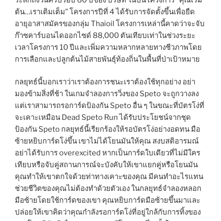
ต้น…เราเติมเต็ม” โครงการปีที่ 4 ได้รับการจัดตั้งขึ้นเพื่อยืด
อายุอาสาสมัครของกลุ่ม Thaioil โครงการเหล่านี้คาดว่าจะจับ
ก๊าซคาร์บอนไดออกไซด์ 88,000 ตันเทียบเท่าในช่วงระยะ
เวลาโครงการ 10 ปีและเพิ่มความหลากหลายทางชีวภาพโดย
การเลือกและปลูกต้นไม้สายพันธุ์ท้องถิ่นในพื้นที่ป่าเป้าหมาย
กลยุทธ์นี้บอกเราว่าเราต้องการชนะเราต้องใช้ทุกอย่าง อย่า
มองข้ามสิ่งที่ช้า ในเกมจำลองการวิ่งของ Speto จะถูกวางลง
แต่เราสามารถรอการ์ดป้องกัน Speto อื่น ๆ ในขณะที่บัตรโง่ที่
จะเคาะเหมือน Dead Speto Run ได้รับประโยชน์จากชุด
ป้องกัน Speto กลยุทธ์นี้เรียกร้องให้รอบัตรโง่อย่างอดทน มือ
ซ้ายหยิบการ์ดโง่ขึ้น เขาไม่ได้โยนมันให้คุณ สงบสติอารมณ์
อย่าได้รับการ overexcited หากเป็นการ์ดใบเดียวที่ไม่มีใคร
เทียบหรือจับคู่สถานการณ์จะบังคับให้เขาแยกคู่หรือโยนมัน
คุณทำให้เขาตกใจด้วยท่าทางเคาะของคุณ มีคนทำอะไรแทน
ช่วยชีวิตของคุณไม่ต้องทำด้วยตัวเอง ในกลยุทธ์จำลองหลอก
มือซ้ายโดยใช้การ์ดของเขา คุณหยิบการ์ดมือซ้ายขึ้นมาและ
ปล่อยให้เขาคิดว่าคุณกำลังรอการ์ดโง่ที่อยู่ใกล้กับการทิ้งของ