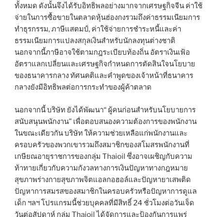
ทั้งหมด ดังนั้นจึงได้รับอิทธิพลอย่างมากจากเศรษฐกิจจีน ค่าใช้
จ่ายในการซื้อขายในตลาดหุ้นฮ่องกงรวมถึงค่าธรรมเนียมการ
ทำธุรกรรม, ภาษีแสตมป์, ค่าใช้จ่ายการชำระหนี้และค่า
ธรรมเนียมการแปลงสกุลเงินสำหรับนักลงทุนต่างชาติ
นอกจากนี้ภาษีอาจใช้ตามกฎระเบียบท้องถิ่น อัตราเงินเฟ้อ
อัตราแลกเปลี่ยนและเศรษฐกิจกำหนดการตัดสินใจนโยบาย
ของธนาคารกลาง ทัศนคติและคำพูดของเจ้าหน้าที่ธนาคาร
กลางยังมีอิทธิพลต่อการกระทำของผู้ค้าตลาด
นอกจากนี้ บริษัท ยังได้พัฒนา“ ผู้คนก่อนสำหรับนโยบายการ
สนับสนุนพนักงาน” เพื่อตอบสนองความต้องการของพนักงาน
ในขณะเดียวกัน บริษัท ให้ความช่วยเหลือแก่พนักงานและ
ครอบครัวของพวกเขารวมถึงสมาชิกของสโมสรพนักงานที่
เกษียณอายุราชการของกลุ่ม Thaioil ซึ่งอาจเผชิญกับความ
ท้าทายเกี่ยวกับความกังวลทางการเงินปัญหาทางกฎหมาย
สุขภาพร่างกายสุขภาพจิตแอลกอฮอล์และปัญหายาเสพติด
ปัญหาการสมรสของสมาชิกในครอบครัวหรือปัญหาการดูแล
เด็ก ฯลฯ โปรแกรมนี้ช่วยบุคคลที่มีสิทธิ์ 24 ชั่วโมงต่อวันเจ็ด
วันต่อสัปดาห์ กลุ่ม Thaioil ได้จัดการและป้องกันการแพร่